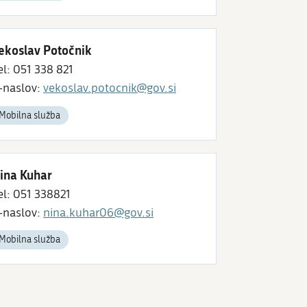
ekoslav Potočnik
el: 051 338 821
-naslov:
vekoslav.potocnik@gov.si
Mobilna služba
ina Kuhar
el: 051 338821
-naslov:
nina.kuhar06@gov.si
Mobilna služba