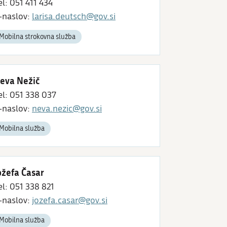
el: 051 411 434
-naslov:
larisa.deutsch@gov.si
Mobilna strokovna služba
eva Nežič
el: 051 338 037
-naslov:
neva.nezic@gov.si
Mobilna služba
ožefa Časar
el: 051 338 821
-naslov:
jozefa.casar@gov.si
Mobilna služba