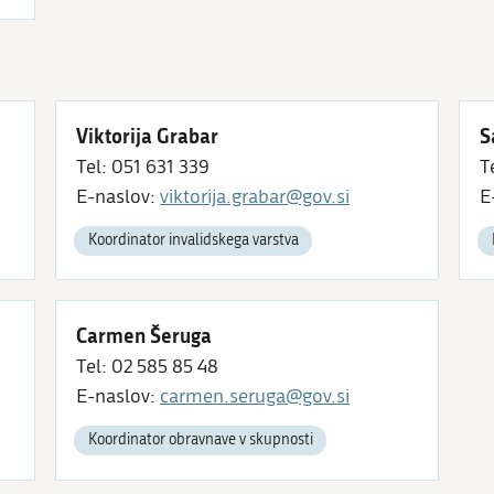
Viktorija Grabar
S
Tel: 051 631 339
T
E-naslov:
viktorija.grabar@gov.si
E
Koordinator invalidskega varstva
Carmen Šeruga
Tel: 02 585 85 48
E-naslov:
carmen.seruga@gov.si
Koordinator obravnave v skupnosti