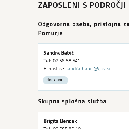
ZAPOSLENI S PODROČJI
Odgovorna oseba, pristojna za
Pomurje
Sandra Babič
Tel: 02 58 58 541
E-naslov:
sandra.babic@gov.si
direktorica
Skupna splošna služba
Brigita Bencak