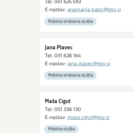
Tel: 041 624 593
E-naslov:
anamarija.babic@gov.si
Mobilna strokovna služba
Jana Plavec
Tel: 031 628 164
E-naslov:
jana.plavec@gov.si
Mobilna strokovna služba
Maša Cigut
Tel: 051 338 130
E-naslov:
masa.cigut@gov.si
Mobilna služba