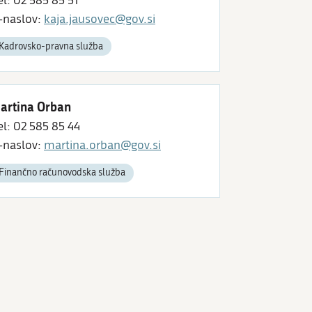
el: 02 585 85 51
-naslov:
kaja.jausovec@gov.si
Kadrovsko-pravna služba
artina Orban
el: 02 585 85 44
-naslov:
martina.orban@gov.si
Finančno računovodska služba