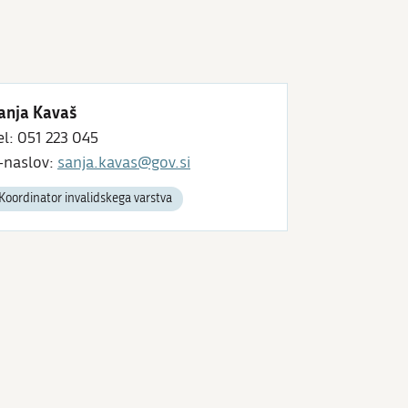
anja Kavaš
el: 051 223 045
-naslov:
sanja.kavas@gov.si
Koordinator invalidskega varstva