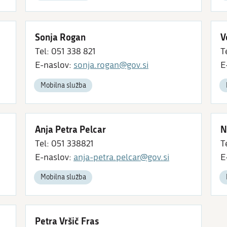
Sonja Rogan
V
Tel: 051 338 821
T
E-naslov:
sonja.rogan@gov.si
E
Mobilna služba
Anja Petra Pelcar
N
Tel: 051 338821
T
E-naslov:
anja-petra.pelcar@gov.si
E
Mobilna služba
Petra Vršič Fras