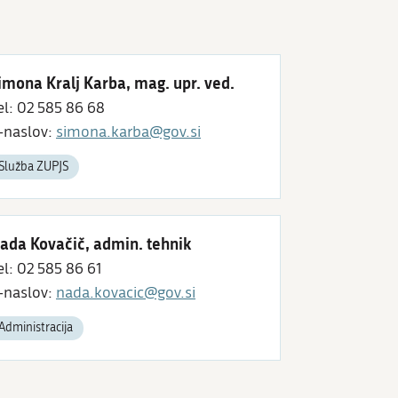
imona Kralj Karba, mag. upr. ved.
el: 02 585 86 68
-naslov:
simona.karba@gov.si
Služba ZUPJS
ada Kovačič, admin. tehnik
el: 02 585 86 61
-naslov:
nada.kovacic@gov.si
Administracija