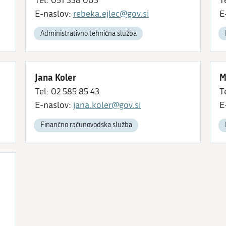
Tel: 051 338 003
T
E-naslov:
rebeka.ejlec@gov.si
E
Administrativno tehnična služba
Jana Koler
M
Tel: 02 585 85 43
T
E-naslov:
jana.koler@gov.si
E
Finančno računovodska služba