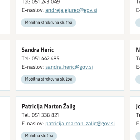
Tel: 051 243 049
T
E-naslov:
andreja.gjurec@gov.si
E
Mobilna strokovna služba
Sandra Heric
N
Tel: 051 442 485
T
E-naslov:
sandra.heric@gov.si
E
Mobilna strokovna služba
Patricija Marton Žalig
J
Tel: 051 338 821
T
E-naslov:
patricija.marton-zalig@gov.si
E
Mobilna služba