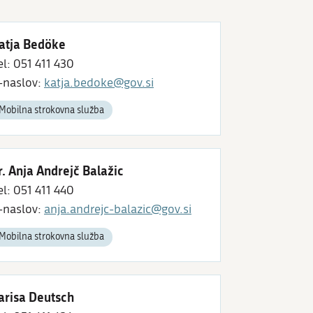
atja Bedöke
el: 051 411 430
-naslov:
katja.bedoke@gov.si
Mobilna strokovna služba
r. Anja Andrejč Balažic
el: 051 411 440
-naslov:
anja.andrejc-balazic@gov.si
Mobilna strokovna služba
arisa Deutsch