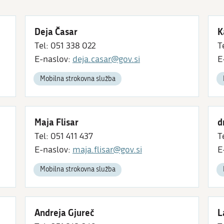
Deja Časar
K
Tel: 051 338 022
T
E-naslov:
deja.casar@gov.si
E
Mobilna strokovna služba
Maja Flisar
d
Tel: 051 411 437
T
E-naslov:
maja.flisar@gov.si
E
Mobilna strokovna služba
Andreja Gjureč
L