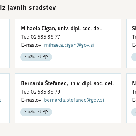
 iz javnih sredstev
Mihaela Cigan, univ. dipl. soc. del.
S
Tel: 02 585 86 77
T
E-naslov:
mihaela.cigan@gov.si
E
Služba ZUPJS
Bernarda Štefanec, univ. dipl. soc. del.
N
Tel: 02 585 86 79
T
si
E-naslov:
bernarda.stefanec@gov.si
E
Služba ZUPJS