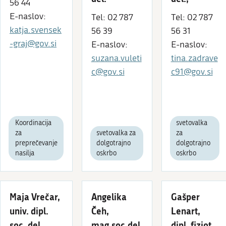
56 44
E-naslov:
Tel: 02 787
Tel: 02 787
katja.svensek
56 39
56 31
-graj@gov.si
E-naslov:
E-naslov:
suzana.vuleti
tina.zadrave
c@gov.si
c91@gov.si
Koordinacija
svetovalka
za
svetovalka za
za
preprečevanje
dolgotrajno
dolgotrajno
nasilja
oskrbo
oskrbo
Maja Vrečar,
Angelika
Gašper
univ. dipl.
Čeh,
Lenart,
soc. del.
mag.soc.del.
dipl. fiziot.