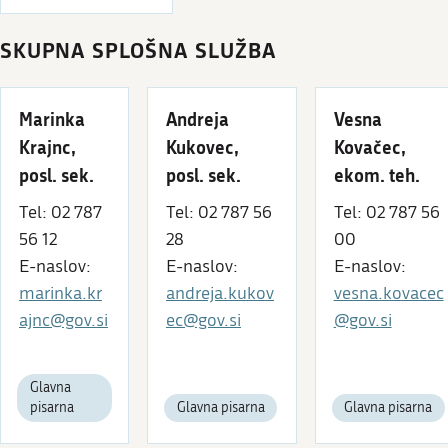
SKUPNA SPLOŠNA SLUŽBA
Marinka
Andreja
Vesna
Krajnc,
Kukovec,
Kovačec,
posl. sek.
posl. sek.
ekom. teh.
Tel: 02 787
Tel: 02 787 56
Tel: 02 787 56
56 12
28
00
E-naslov:
E-naslov:
E-naslov:
marinka.kr
andreja.kukov
vesna.kovacec
ajnc@gov.si
ec@gov.si
@gov.si
Glavna
pisarna
Glavna pisarna
Glavna pisarna