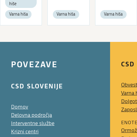
hiše
Varna hiša
Varna hiša
Varna hiša
POVEZAVE
CSD
CSD SLOVENIJE
Obvest
Varna 
Dolgot
Domov
Zaposl
Delovna področja
ENOT
Interventne službe
Ormož
Krizni centri