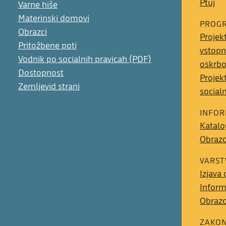
Ptuj
Varne hiše
Materinski domovi
PROGR
Obrazci
Projek
Pritožbene poti
vstopn
Vodnik po socialnih pravicah (PDF)
oskrb
Dostopnost
Projek
Zemljevid strani
social
INFOR
Katalo
Obrazci
VARST
Izjava
Inform
Obrazc
ZAKON