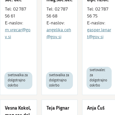
Tel: 02 787
Tel: 02 787
Tel: 02 787
56 61
56 68
56 75
E-naslov:
E-naslov:
E-naslov:
m.vrecar@go
angelika.ceh
gasper.lenar
v.si
@gov.si
t@gov.si
svetovalec
svetovalka za
svetovalka za
za
dolgotrajno
dolgotrajno
dolgotrajno
oskrbo
oskrbo
oskrbo
Vesna Kokol,
Teja Pignar
Anja Čuš
mag.soc.del.