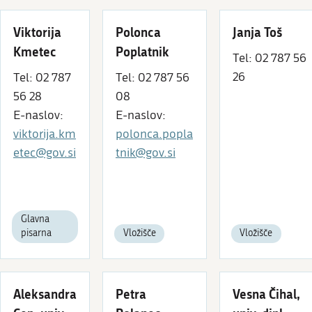
Viktorija
Polonca
Janja Toš
Kmetec
Poplatnik
Tel: 02 787 56
26
Tel: 02 787
Tel: 02 787 56
56 28
08
E-naslov:
E-naslov:
viktorija.km
polonca.popla
etec@gov.si
tnik@gov.si
Glavna
pisarna
Vložišče
Vložišče
Aleksandra
Petra
Vesna Čihal,