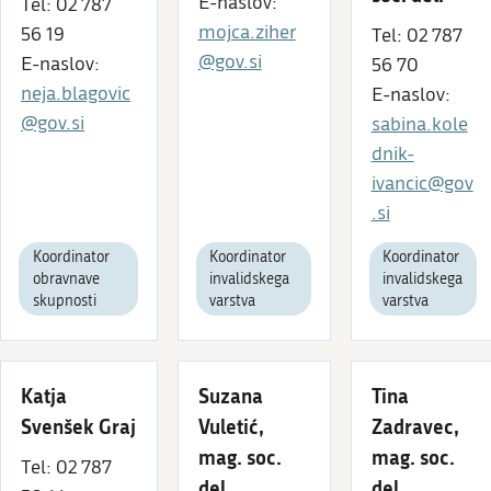
E-naslov:
Tel: 02 787
mojca.ziher
56 19
Tel: 02 787
@gov.si
E-naslov:
56 70
neja.blagovic
E-naslov:
@gov.si
sabina.kole
dnik-
ivancic@gov
.si
Koordinator
Koordinator
Koordinator
obravnave
invalidskega
invalidskega
skupnosti
varstva
varstva
Katja
Suzana
Tina
Svenšek Graj
Vuletić,
Zadravec,
mag. soc.
mag. soc.
Tel: 02 787
del.
del.,