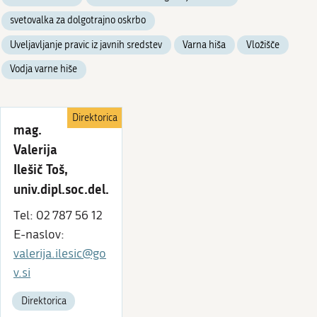
svetovalka za dolgotrajno oskrbo
Uveljavljanje pravic iz javnih sredstev
Varna hiša
Vložišče
Vodja varne hiše
Direktorica
mag.
Valerija
Ilešič Toš,
univ.dipl.soc.del.
Tel: 02 787 56 12
E-naslov:
valerija.ilesic@go
v.si
Direktorica