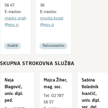
56 47
36
E-naslov:
E-naslov:
marko.prah
rosvita.kozel
@gov.si
@gov.si
Analitik
Računovodstvo
SKUPNA STROKOVNA SLUŽBA
Neja
Mojca Žiher,
Sabina
Blagovič,
mag. soc.
Kolednik
univ. dipl.
Ivančič,
Tel: 02 787
ped.
univ. dipl.
56 57
soc. del.