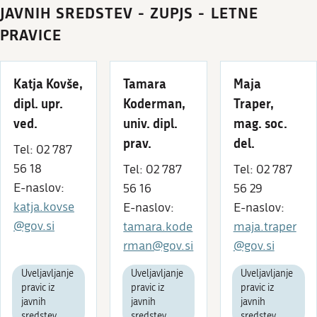
JAVNIH SREDSTEV - ZUPJS - LETNE
PRAVICE
Katja Kovše,
Tamara
Maja
dipl. upr.
Koderman,
Traper,
ved.
univ. dipl.
mag. soc.
prav.
del.
Tel: 02 787
56 18
Tel: 02 787
Tel: 02 787
E-naslov:
56 16
56 29
katja.kovse
E-naslov:
E-naslov:
@gov.si
tamara.kode
maja.traper
rman@gov.si
@gov.si
Uveljavljanje
Uveljavljanje
Uveljavljanje
pravic iz
pravic iz
pravic iz
javnih
javnih
javnih
sredstev
sredstev
sredstev