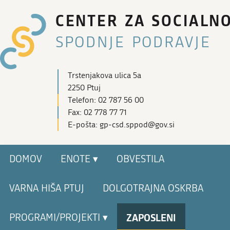
CENTER ZA SOCIALN
SPODNJE PODRAVJE
Trstenjakova ulica 5a
2250 Ptuj
Telefon: 02 787 56 00
Fax: 02 778 77 71
E-pošta: gp-csd.sppod@gov.si
DOMOV
ENOTE ▾
OBVESTILA
VARNA HIŠA PTUJ
DOLGOTRAJNA OSKRBA
ZAPOSLENI
PROGRAMI/PROJEKTI ▾