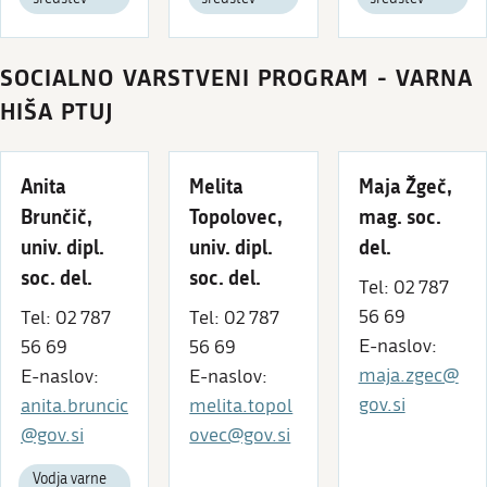
SOCIALNO VARSTVENI PROGRAM - VARNA
HIŠA PTUJ
Anita
Melita
Maja Žgeč,
Brunčič,
Topolovec,
mag. soc.
univ. dipl.
univ. dipl.
del.
soc. del.
soc. del.
Tel: 02 787
56 69
Tel: 02 787
Tel: 02 787
E-naslov:
56 69
56 69
maja.zgec@
E-naslov:
E-naslov:
gov.si
anita.bruncic
melita.topol
@gov.si
ovec@gov.si
Vodja varne