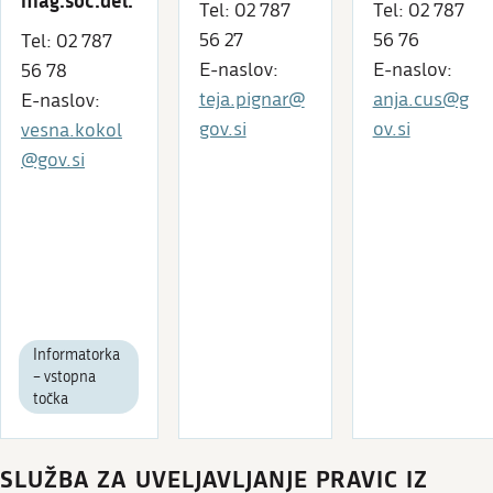
Tel: 02 787
Tel: 02 787
56 27
56 76
Tel: 02 787
E-naslov:
E-naslov:
56 78
teja.pignar@
anja.cus@g
E-naslov:
gov.si
ov.si
vesna.kokol
@gov.si
Informatorka
– vstopna
točka
SLUŽBA ZA UVELJAVLJANJE PRAVIC IZ