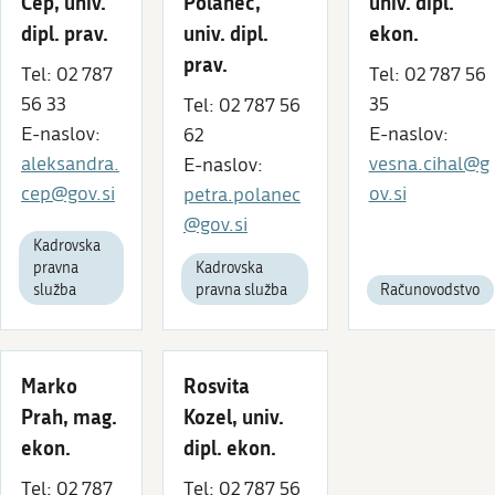
Cep, univ.
Polanec,
univ. dipl.
dipl. prav.
univ. dipl.
ekon.
prav.
Tel: 02 787
Tel: 02 787 56
56 33
35
Tel: 02 787 56
E-naslov:
E-naslov:
62
aleksandra.
vesna.cihal@g
E-naslov:
cep@gov.si
ov.si
petra.polanec
@gov.si
Kadrovska
pravna
Kadrovska
služba
pravna služba
Računovodstvo
Marko
Rosvita
Prah, mag.
Kozel, univ.
ekon.
dipl. ekon.
Tel: 02 787
Tel: 02 787 56