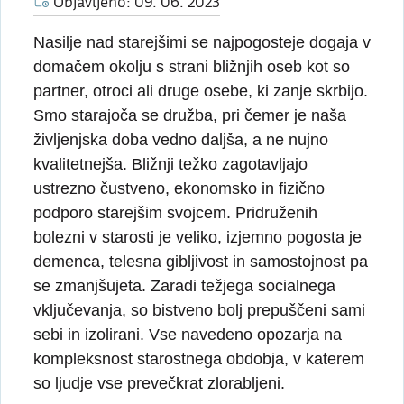
Objavljeno: 09. 06. 2023
Nasilje nad starejšimi se najpogosteje dogaja v
domačem okolju s strani bližnjih oseb kot so
partner, otroci ali druge osebe, ki zanje skrbijo.
Smo starajoča se družba, pri čemer je naša
življenjska doba vedno daljša, a ne nujno
kvalitetnejša. Bližnji težko zagotavljajo
ustrezno čustveno, ekonomsko in fizično
podporo starejšim svojcem. Pridruženih
bolezni v starosti je veliko, izjemno pogosta je
demenca, telesna gibljivost in samostojnost pa
se zmanjšujeta. Zaradi težjega socialnega
vključevanja, so bistveno bolj prepuščeni sami
sebi in izolirani. Vse navedeno opozarja na
kompleksnost starostnega obdobja, v katerem
so ljudje vse prevečkrat zlorabljeni.