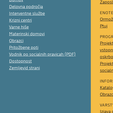
Zaposl
Delovna področja
ENOT
Interventne službe
Ormož
Krizni centri
Ptuj
Varne hiše
Materinski domovi
PROGR
Obrazci
Projek
Pritožbene poti
vstopn
Vodnik po socialnih pravicah (PDF)
oskrb
Dostopnost
Projek
Zemljevid strani
social
INFOR
Katalo
Obrazci
VARST
Izjava