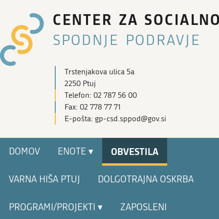
CENTER ZA SOCIALN
SPODNJE PODRAVJE
Trstenjakova ulica 5a
2250 Ptuj
Telefon: 02 787 56 00
Fax: 02 778 77 71
E-pošta: gp-csd.sppod@gov.si
OBVESTILA
DOMOV
ENOTE ▾
VARNA HIŠA PTUJ
DOLGOTRAJNA OSKRBA
PROGRAMI/PROJEKTI ▾
ZAPOSLENI