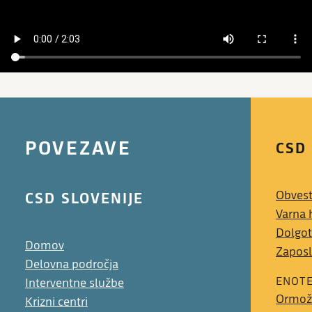
POVEZAVE
CSD
CSD SLOVENIJE
Obvest
Varna 
Dolgot
Domov
Zaposl
Delovna področja
ENOT
Interventne službe
Ormož
Krizni centri