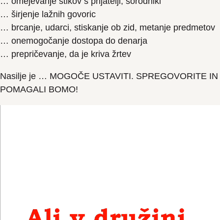
… omejevanje stikov s prijatelji, sorodniki
… širjenje lažnih govoric
… brcanje, udarci, stiskanje ob zid, metanje predmetov
… onemogočanje dostopa do denarja
… prepričevanje, da je kriva žrtev
Nasilje je … MOGOČE USTAVITI. SPREGOVORITE IN
POMAGALI BOMO!