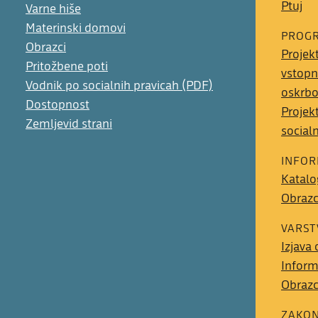
Ptuj
Varne hiše
Materinski domovi
PROGR
Obrazci
Projek
Pritožbene poti
vstopn
Vodnik po socialnih pravicah (PDF)
oskrb
Dostopnost
Projek
Zemljevid strani
social
INFOR
Katalo
Obrazci
VARST
Izjava
Inform
Obrazc
ZAKON