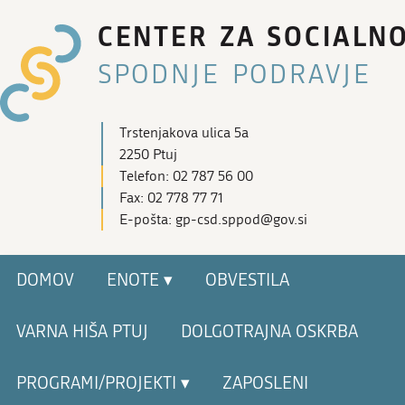
CENTER ZA SOCIALN
SPODNJE PODRAVJE
Trstenjakova ulica 5a
2250 Ptuj
Telefon: 02 787 56 00
Fax: 02 778 77 71
E-pošta: gp-csd.sppod@gov.si
DOMOV
ENOTE ▾
OBVESTILA
VARNA HIŠA PTUJ
DOLGOTRAJNA OSKRBA
PROGRAMI/PROJEKTI ▾
ZAPOSLENI