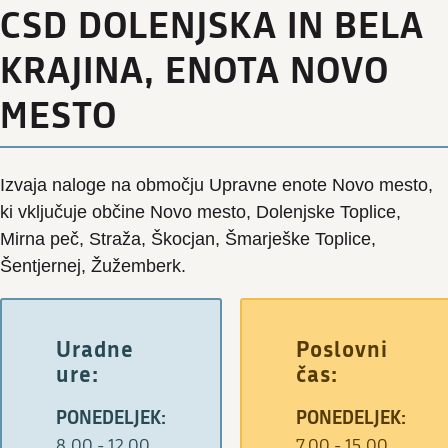
CSD DOLENJSKA IN BELA
KRAJINA, ENOTA NOVO
MESTO
Izvaja naloge na območju Upravne enote Novo mesto,
ki vključuje občine Novo mesto, Dolenjske Toplice,
Mirna peč, Straža, Škocjan, Šmarješke Toplice,
Šentjernej, Žužemberk.
Uradne
Poslovni
ure:
čas:
PONEDELJEK:
PONEDELJEK:
8.00 - 12.00
7.00 - 15.00