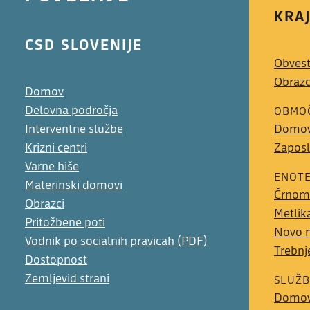
KRA
CSD SLOVENIJE
Obvest
Obrazc
Domov
Delovna področja
OBMOČ
Interventne službe
Domo
Krizni centri
Zaposl
Varne hiše
ENOT
Materinski domovi
Črnom
Obrazci
Metlik
Pritožbene poti
Novo 
Vodnik po socialnih pravicah (PDF)
Trebnj
Dostopnost
Zemljevid strani
SLUŽB
Domo