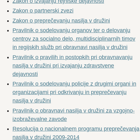
Zakon o izvajanju rejniške dejavnosti
Zakon o partnerski zvezi
Zakon o preprečevanju nasilja v družini
Pravilnik o sodelovanju organov ter o delovanju
centrov za socialno delo, multidisciplinarnih timov
in regijskih služb pri obravnavi nasilja v družini
Pravilnik o pravilih in postopkih pri obravnavanju
nasilja v družini pri izvajanju zdravstvene
dejavnosti
Pravilnik o sodelovanju policije z drugimi organi in
organizacijami pri odkrivanju in preprečevanju
nasilja v družini
Pravilnik o obravnavi nasilja v družini za vzgojno-
izobraževalne zavode
Resolucija o nacionalnem programu preprečevanja
nasilja v družini 2009-2014