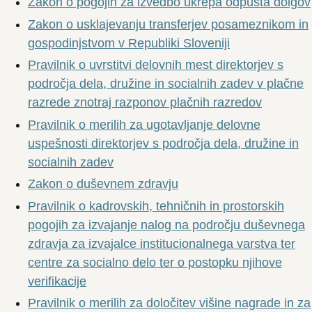
Zakon o pogojih za izvedbo ukrepa odpusta dolgov
Zakon o usklajevanju transferjev posameznikom in
gospodinjstvom v Republiki Sloveniji
Pravilnik o uvrstitvi delovnih mest direktorjev s
področja dela, družine in socialnih zadev v plačne
razrede znotraj razponov plačnih razredov
Pravilnik o merilih za ugotavljanje delovne
uspešnosti direktorjev s področja dela, družine in
socialnih zadev
Zakon o duševnem zdravju
Pravilnik o kadrovskih, tehničnih in prostorskih
pogojih za izvajanje nalog na področju duševnega
zdravja za izvajalce institucionalnega varstva ter
centre za socialno delo ter o postopku njihove
verifikacije
Pravilnik o merilih za določitev višine nagrade in za