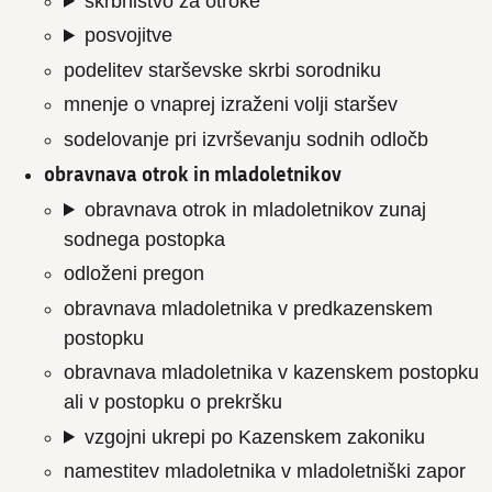
skrbništvo za otroke
posvojitve
podelitev starševske skrbi sorodniku
mnenje o vnaprej izraženi volji staršev
sodelovanje pri izvrševanju sodnih odločb
obravnava otrok in mladoletnikov
obravnava otrok in mladoletnikov zunaj
sodnega postopka
odloženi pregon
obravnava mladoletnika v predkazenskem
postopku
obravnava mladoletnika v kazenskem postopku
ali v postopku o prekršku
vzgojni ukrepi po Kazenskem zakoniku
namestitev mladoletnika v mladoletniški zapor