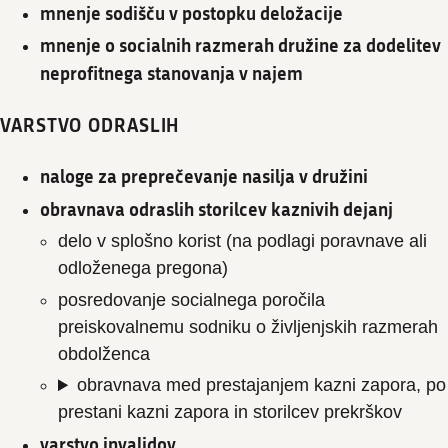
mnenje sodišču v postopku deložacije
mnenje o socialnih razmerah družine za dodelitev
neprofitnega stanovanja v najem
VARSTVO ODRASLIH
naloge za preprečevanje nasilja v družini
obravnava odraslih storilcev kaznivih dejanj
delo v splošno korist (na podlagi poravnave ali
odloženega pregona)
posredovanje socialnega poročila
preiskovalnemu sodniku o življenjskih razmerah
obdolženca
obravnava med prestajanjem kazni zapora, po
prestani kazni zapora in storilcev prekrškov
varstvo invalidov