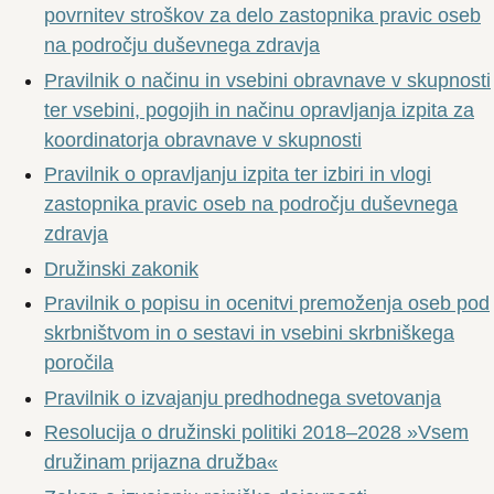
povrnitev stroškov za delo zastopnika pravic oseb
na področju duševnega zdravja
Pravilnik o načinu in vsebini obravnave v skupnosti
ter vsebini, pogojih in načinu opravljanja izpita za
koordinatorja obravnave v skupnosti
Pravilnik o opravljanju izpita ter izbiri in vlogi
zastopnika pravic oseb na področju duševnega
zdravja
Družinski zakonik
Pravilnik o popisu in ocenitvi premoženja oseb pod
skrbništvom in o sestavi in vsebini skrbniškega
poročila
Pravilnik o izvajanju predhodnega svetovanja
Resolucija o družinski politiki 2018–2028 »Vsem
družinam prijazna družba«