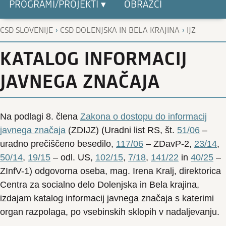
PROGRAMI/PROJEKTI ▾
OBRAZCI
›
›
CSD SLOVENIJE
CSD DOLENJSKA IN BELA KRAJINA
IJZ
KATALOG INFORMACIJ
JAVNEGA ZNAČAJA
Na podlagi 8. člena
Zakona o dostopu do informacij
javnega značaja
(ZDIJZ) (Uradni list RS, št.
51/06
–
uradno prečiščeno besedilo,
117/06
– ZDavP-2,
23/14
,
50/14
,
19/15
– odl. US,
102/15
,
7/18
,
141/22
in
40/25
–
ZInfV-1) odgovorna oseba, mag. Irena Kralj, direktorica
Centra za socialno delo Dolenjska in Bela krajina,
izdajam katalog informacij javnega značaja s katerimi
organ razpolaga, po vsebinskih sklopih v nadaljevanju.