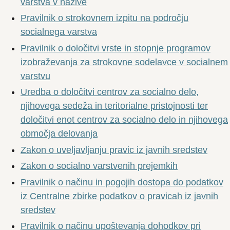
varstva v nazive
Pravilnik o strokovnem izpitu na področju
socialnega varstva
Pravilnik o določitvi vrste in stopnje programov
izobraževanja za strokovne sodelavce v socialnem
varstvu
Uredba o določitvi centrov za socialno delo,
njihovega sedeža in teritorialne pristojnosti ter
določitvi enot centrov za socialno delo in njihovega
območja delovanja
Zakon o uveljavljanju pravic iz javnih sredstev
Zakon o socialno varstvenih prejemkih
Pravilnik o načinu in pogojih dostopa do podatkov
iz Centralne zbirke podatkov o pravicah iz javnih
sredstev
Pravilnik o načinu upoštevanja dohodkov pri