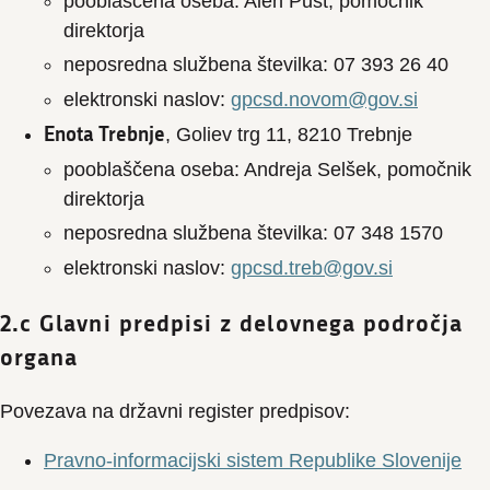
pooblaščena oseba: Alen Pust, pomočnik
direktorja
neposredna službena številka: 07 393 26 40
elektronski naslov:
gpcsd.novom@gov.si
Enota Trebnje
, Goliev trg 11, 8210 Trebnje
pooblaščena oseba: Andreja Selšek, pomočnik
direktorja
neposredna službena številka: 07 348 1570
elektronski naslov:
gpcsd.treb@gov.si
2.c Glavni predpisi z delovnega področja
organa
Povezava na državni register predpisov:
Pravno-informacijski sistem Republike Slovenije