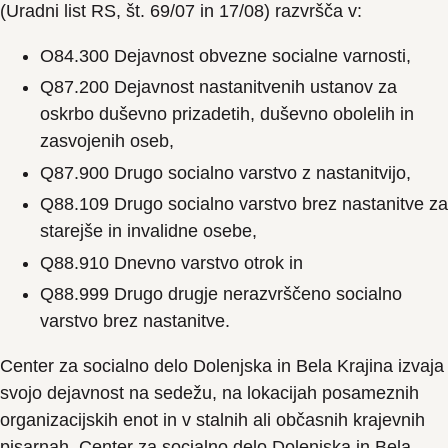
(Uradni list RS, št. 69/07 in 17/08) razvršča v:
O84.300 Dejavnost obvezne socialne varnosti,
Q87.200 Dejavnost nastanitvenih ustanov za
oskrbo duševno prizadetih, duševno obolelih in
zasvojenih oseb,
Q87.900 Drugo socialno varstvo z nastanitvijo,
Q88.109 Drugo socialno varstvo brez nastanitve za
starejše in invalidne osebe,
Q88.910 Dnevno varstvo otrok in
Q88.999 Drugo drugje nerazvrščeno socialno
varstvo brez nastanitve.
Center za socialno delo Dolenjska in Bela Krajina izvaja
svojo dejavnost na sedežu, na lokacijah posameznih
organizacijskih enot in v stalnih ali občasnih krajevnih
pisarnah. Center za socialno delo Dolenjska in Bela