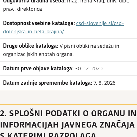
Odgovorna uradna oseba:
mag. Irena Kralj, univ. dipl.
prav., direktorica
Dostopnost vsebine kataloga:
csd-slovenije.si/csd-
dolenjska-in-bela-krajina/
Druge oblike kataloga:
V pisni obliki na sedežu in
organizacijskih enotah organa.
Datum prve objave kataloga:
30. 12. 2020
Datum zadnje spremembe kataloga:
7. 8. 2026
2. SPLOŠNI PODATKI O ORGANU IN
INFORMACIJAH JAVNEGA ZNAČAJA
S KATERIMI RAZPOLAGA