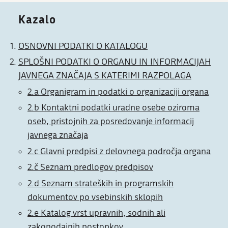
Kazalo
OSNOVNI PODATKI O KATALOGU
SPLOŠNI PODATKI O ORGANU IN INFORMACIJAH
JAVNEGA ZNAČAJA S KATERIMI RAZPOLAGA
2.a Organigram in podatki o organizaciji organa
2.b Kontaktni podatki uradne osebe oziroma
oseb, pristojnih za posredovanje informacij
javnega značaja
2.c Glavni predpisi z delovnega področja organa
2.č Seznam predlogov predpisov
2.d Seznam strateških in programskih
dokumentov po vsebinskih sklopih
2.e Katalog vrst upravnih, sodnih ali
zakonodajnih postopkov