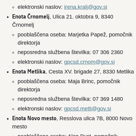
elektronski naslov:
irena.kralj@gov.si
Enota Črnomelj
, Ulica 21. oktobra 9, 8340
Črnomelj
pooblaščena oseba: Marjetka Papež, pomočnik
direktorja
neposredna službena številka: 07 306 2360
elektronski naslov:
gpcsd.crnom@gov.si
Enota Metlika
, Cesta XV. brigade 27, 8330 Metlika
pooblaščena oseba: Maja Brinc, pomočnik
direktorja
neposredna službena številka: 07 369 1480
elektronski naslov:
gpcsd.metli@gov.si
Enota Novo mesto
, Resslova ulica 7B, 8000 Novo
mesto