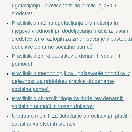
ugotavljanju upravičenosti do pravic iz javnih
sredstev
Pravilnik o načinu ugotavljanja premoženja in
njegove vrednosti pri dodeljevanju pravic iz javnih
sredstev ter o razlogih za zmanjševanje v postopku
dodelitve denarne socialne pomoči
Pravilnik o zbirki podatkov o denarnih socialnih
pomočeh
Pravilnik o metodologiji za upoštevanje dohodka iz
dejavnosti za pridobitev pravice do denarne
socialne pomoči
Pravilnik o obrazcih vloge za dodelitev denarnih
socialnih pomoči in vrstah dokazov
Uredba o merilih za določanje oprostitev pri plačilih
socialno varstvenih storitev