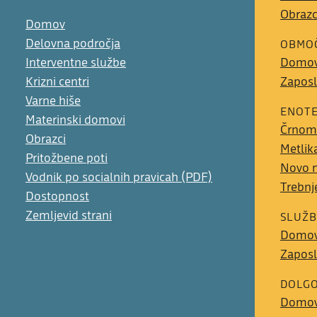
Obrazc
Domov
Delovna področja
OBMOČ
Interventne službe
Domo
Krizni centri
Zaposl
Varne hiše
ENOT
Materinski domovi
Črnom
Obrazci
Metlik
Pritožbene poti
Novo 
Vodnik po socialnih pravicah (PDF)
Trebnj
Dostopnost
Zemljevid strani
SLUŽB
Domo
Zaposl
DOLGO
Domo