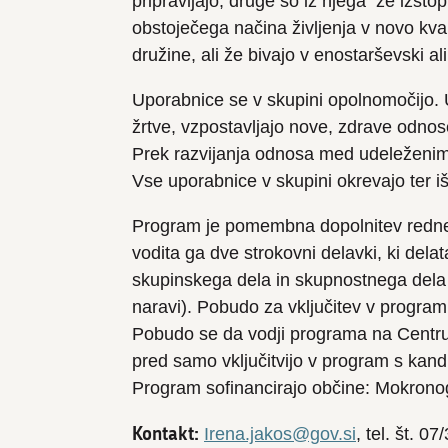
pripravljajo, druge so iz njega že izsto
obstoječega načina življenja v novo kva
družine, ali že bivajo v enostarševski ali
Uporabnice se v skupini opolnomočijo. 
žrtve, vzpostavljajo nove, zdrave odno
Prek razvijanja odnosa med udeleženimi
Vse uporabnice v skupini okrevajo ter i
Program je pomembna dopolnitev redne 
vodita ga dve strokovni delavki, ki dela
skupinskega dela in skupnostnega dela 
naravi). Pobudo za vključitev v progra
Pobudo se da vodji programa na Centru z
pred samo vključitvijo v program s kand
Program sofinancirajo občine: Mokronog
Kontakt:
Irena.jakos@gov.si
, tel. št. 0