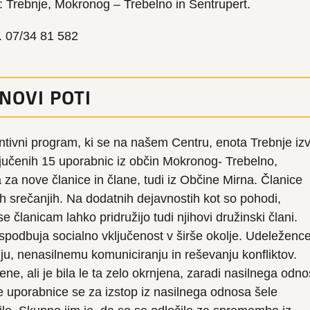
: Trebnje, Mokronog – Trebelno in Šentrupert.
št. 07/34 81 582
NOVI POTI
ntivni program, ki se na našem Centru, enota Trebnje iz
ljučenih 15 uporabnic iz občin Mokronog- Trebelno,
 za nove članice in člane, tudi iz Občine Mirna. Članice
h srečanjih. Na dodatnih dejavnostih kot so pohodi,
 se članicam lahko pridružijo tudi njihovi družinski člani.
spodbuja socialno vključenost v širše okolje. Udeleženc
, nenasilnemu komuniciranju in reševanju konfliktov.
ene, ali je bila le ta zelo okrnjena, zaradi nasilnega odn
re uporabnice se za izstop iz nasilnega odnosa šele