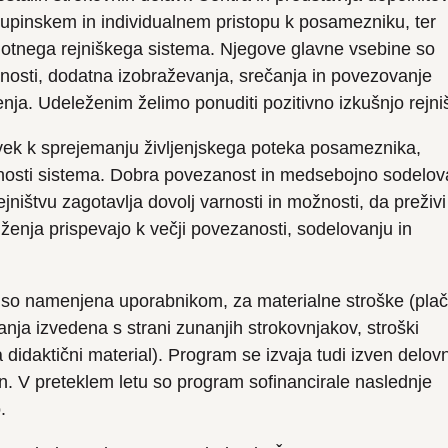
kupinskem in individualnem pristopu k posamezniku, ter
lotnega rejniškega sistema. Njegove glavne vsebine so
avnosti, dodatna izobraževanja, srečanja in povezovanje
nja. Udeleženim želimo ponuditi pozitivno izkušnjo rejni
ek k sprejemanju življenjskega poteka posameznika,
zanosti sistema. Dobra povezanost in medsebojno sodelov
jništvu zagotavlja dovolj varnosti in možnosti, da preživi
nja prispevajo k večji povezanosti, sodelovanju in
h so namenjena uporabnikom, za materialne stroške (plač
ja izvedena s strani zunanjih strokovnjakov, stroški
 didaktični material). Program se izvaja tudi izven delo
n. V preteklem letu so program sofinancirale naslednje
.