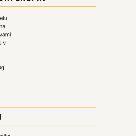
delu
ena
avami
o v
m
og –
I