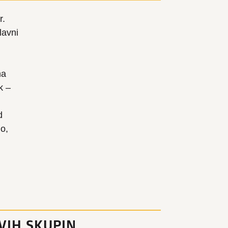
r.
lavni
na
k –
d
o,
VIH SKUPIN