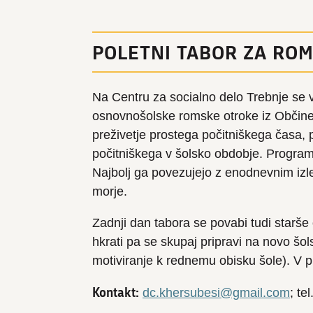
POLETNI TABOR ZA RO
Na Centru za socialno delo Trebnje se v
osnovnošolske romske otroke iz Občine
preživetje prostega počitniškega časa, p
počitniškega v šolsko obdobje. Program j
Najbolj ga povezujejo z enodnevnim izle
morje.
Zadnji dan tabora se povabi tudi starše o
hkrati pa se skupaj pripravi na novo šol
motiviranje k rednemu obisku šole). V pro
Kontakt:
dc.khersubesi@gmail.com
; te