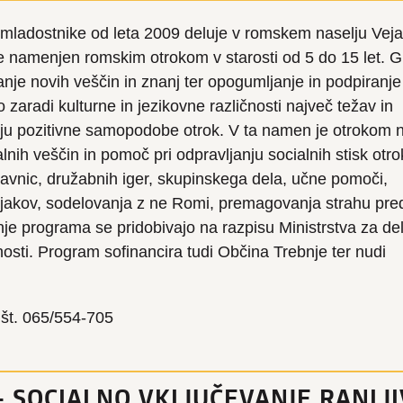
 mladostnike od leta 2009 deluje v romskem naselju Veja
je namenjen romskim otrokom v starosti od 5 do 15 let. G
anje novih veščin in znanj ter opogumljanje in podpiranje
jo zaradi kulturne in jezikovne različnosti največ težav in
nju pozitivne samopodobe otrok. V ta namen je otrokom 
nih veščin in pomoč pri odpravljanju socialnih stisk otro
lavnic, družabnih iger, skupinskega dela, učne pomoči,
njakov, sodelovanja z ne Romi, premagovanja strahu pre
 programa se pridobivajo na razpisu Ministrstva za del
sti. Program sofinancira tudi Občina Trebnje ter nudi
l.št. 065/554-705
– SOCIALNO VKLJUČEVANJE RANLJI