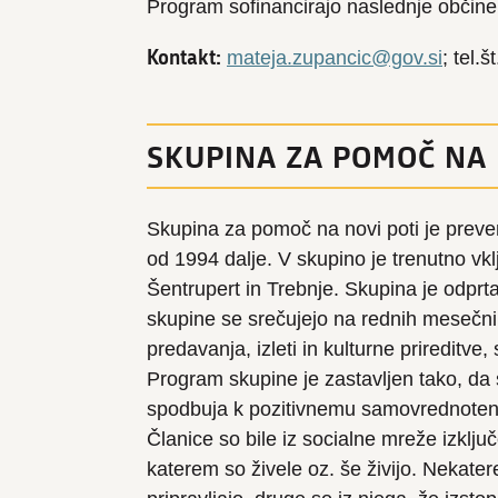
Program sofinancirajo naslednje občine
Kontakt:
mateja.zupancic@gov.si
; tel.
SKUPINA ZA POMOČ NA 
Skupina za pomoč na novi poti je preve
od 1994 dalje. V skupino je trenutno vk
Šentrupert in Trebnje. Skupina je odprta
skupine se srečujejo na rednih mesečni
predavanja, izleti in kulturne prireditve,
Program skupine je zastavljen tako, da 
spodbuja k pozitivnemu samovrednotenju
Članice so bile iz socialne mreže izključ
katerem so živele oz. še živijo. Nekate