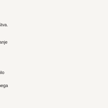
štva.
anje
ilo
vnega