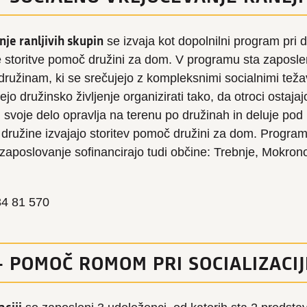
je ranljivih skupin
se izvaja kot dopolnilni program pri 
ne storitve pomoč družini za dom. V programu sta zaposl
ružinam, ki se srečujejo z kompleksnimi socialnimi tež
o družinsko življenje organizirati tako, da otroci ostajaj
svoje delo opravlja na terenu po družinah in deluje pod
 družine izvajajo storitev pomoč družini za dom. Progra
aposlovanje sofinancirajo tudi občine: Trebnje, Mokron
/34 81 570
– POMOČ ROMOM PRI SOCIALIZACIJ