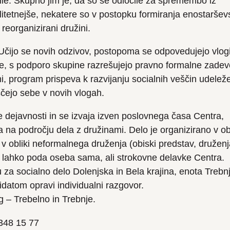
pile. Skupno jim je, da so se odločile za spremembo iz
litetnejše, nekatere so v postopku formiranja enostaršev
 reorganizirani družini.
Učijo se novih odzivov, postopoma se odpovedujejo vlog
se, s podporo skupine razrešujejo pravno formalne zadev
, program prispeva k razvijanju socialnih veščin udeleže
ščejo sebe v novih vlogah.
dejavnosti in se izvaja izven poslovnega časa Centra,
ta na področju dela z družinami. Delo je organizirano v obl
v obliki neformalnega druženja (obiski predstav, druženj
m lahko poda oseba sama, ali strokovne delavke Centra.
a socialno delo Dolenjska in Bela krajina, enota Trebnj
idatom opravi individualni razgovor.
 – Trebelno in Trebnje.
7/348 15 77