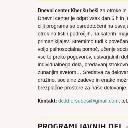
Dnevni center Kher šu beši
za otroke in
Dnevni center je odprt vsak dan 5 h in 
cilji programa so osredotočeni na osvaj
otrok na tistih področjih, na katerih ima
primanjkljajev. Stremimo tudi k poveča
voljo psihosocialna pomoč, učenje social
vse to preko pogovorov, ustvarjalnih de
individualnega dela, predavanj strokov
zunanjim svetom… Sredstva za delovanje
družino, socialne zadeve in enake možno
brezplačne prostore za naše delovanje.
Kontakt:
dc.khersubesi@gmail.com
; te
PROGRAMI JAVNIH DEL 