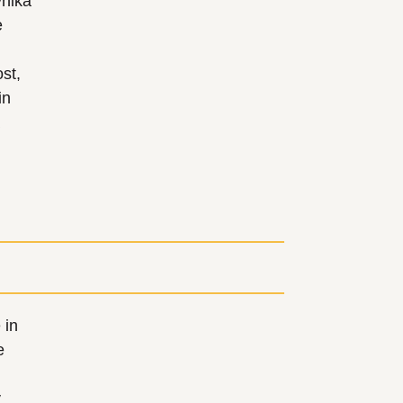
vnika
e
st,
in
 in
e
v