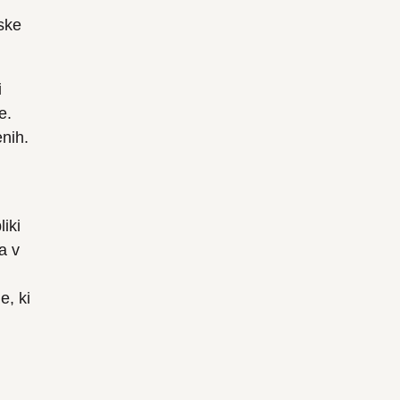
ske
i
e.
nih.
iki
a v
e, ki