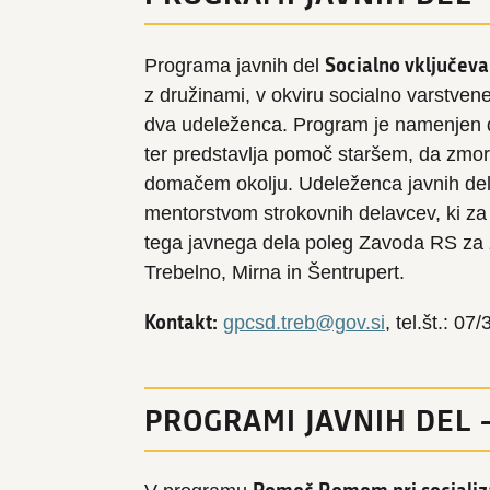
Socialno vključevan
Programa javnih del
z družinami, v okviru socialno varstve
dva udeleženca. Program je namenjen d
ter predstavlja pomoč staršem, da zmorej
domačem okolju. Udeleženca javnih del 
mentorstvom strokovnih delavcev, ki za
tega javnega dela poleg Zavoda RS za z
Trebelno, Mirna in Šentrupert.
Kontakt:
gpcsd.treb@gov.si
, tel.št.: 07
PROGRAMI JAVNIH DEL 