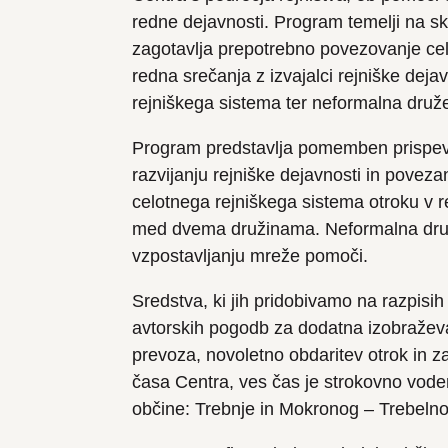
redne dejavnosti. Program temelji na s
zagotavlja prepotrebno povezovanje ce
redna srečanja z izvajalci rejniške dej
rejniškega sistema ter neformalna druže
Program predstavlja pomemben prispev
razvijanju rejniške dejavnosti in pove
celotnega rejniškega sistema otroku v re
med dvema družinama. Neformalna druže
vzpostavljanju mreže pomoči.
Sredstva, ki jih pridobivamo na razpisi
avtorskih pogodb za dodatna izobraževan
prevoza, novoletno obdaritev otrok in za
časa Centra, ves čas je strokovno vode
občine: Trebnje in Mokronog – Trebelno