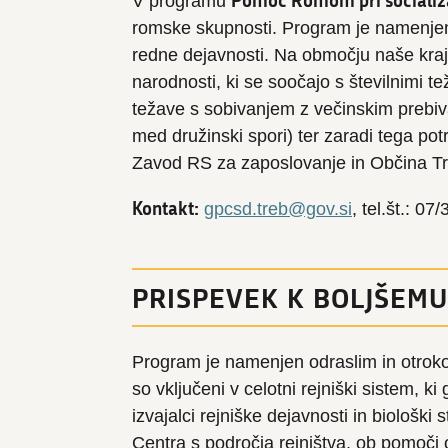
Pomoč Romom pri socializa
V programu
romske skupnosti. Program je namenjen 
redne dejavnosti. Na območju naše kraj
narodnosti, ki se soočajo s številnimi t
težave s sobivanjem z večinskim prebiva
med družinski spori) ter zaradi tega po
Zavod RS za zaposlovanje in Občina Tr
Kontakt:
gpcsd.treb@gov.si
, tel.št.: 07
PRISPEVEK K BOLJŠEMU
Program je namenjen odraslim in otrokom
so vključeni v celotni rejniški sistem, ki 
izvajalci rejniške dejavnosti in biološki
Centra s področja rejništva, ob pomoči o