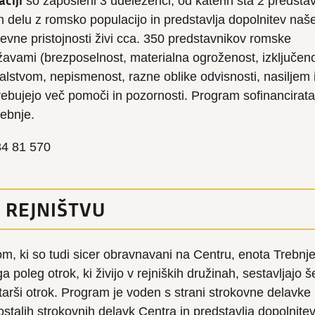
ciji
so zaposleni 3 udeleženci, od katerih sta 2 predsta
delu z romsko populacijo in predstavlja dopolnitev naš
evne pristojnosti živi cca. 350 predstavnikov romske
ežavami (brezposelnost, materialna ogroženost, izključeno
lstvom, nepismenost, razne oblike odvisnosti, nasiljem 
trebujejo več pomoči in pozornosti. Program sofinancirata
ebnje.
/34 81 570
 REJNIŠTVU
, ki so tudi sicer obravnavani na Centru, enota Trebnje
ga poleg otrok, ki živijo v rejniških družinah, sestavljajo š
 starši otrok. Program je voden s strani strokovne delavke
stalih strokovnih delavk Centra in predstavlja dopolnite