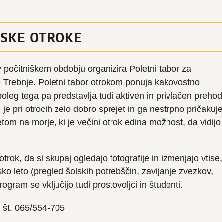
MSKE OTROKE
 počitniškem obdobju organizira Poletni tabor za
 Trebnje. Poletni tabor otrokom ponuja kakovostno
oleg tega pa predstavlja tudi aktiven in privlačen prehod
e pri otrocih zelo dobro sprejet in ga nestrpno pričakuje
tom na morje, ki je večini otrok edina možnost, da vidijo
trok, da si skupaj ogledajo fotografije in izmenjajo vtise,
sko leto (pregled šolskih potrebščin, zavijanje zvezkov,
gram se vključijo tudi prostovoljci in študenti.
l. št. 065/554-705