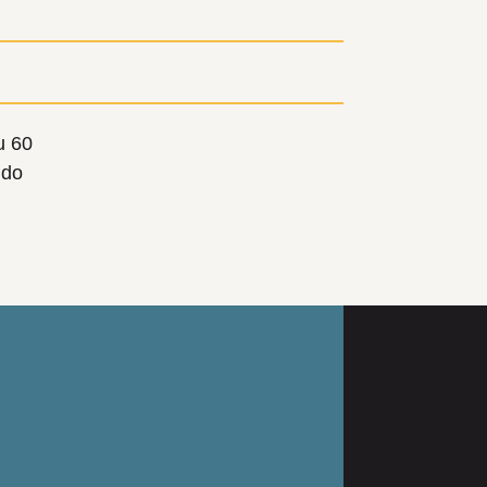
u 60
 do