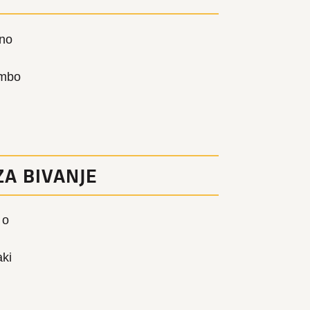
lno
embo
ZA BIVANJE
 o
aki