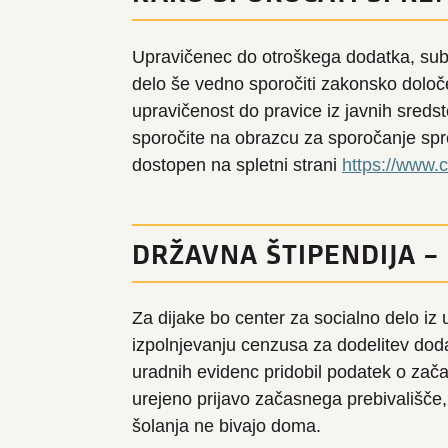
Upravičenec do otroškega dodatka, subv
delo še vedno sporočiti zakonsko določ
upravičenost do pravice iz javnih sreds
sporočite na obrazcu za sporočanje spre
dostopen na spletni strani
https://www.c
DRŽAVNA ŠTIPENDIJA –
Za dijake bo center za socialno delo iz 
izpolnjevanju cenzusa za dodelitev doda
uradnih evidenc pridobil podatek o zač
urejeno prijavo začasnega prebivališče,
šolanja ne bivajo doma.