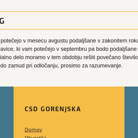
G
 potečejo v mesecu avgustu podaljšane v zakonitem rok
ravice, ki vam potečejo v septembru pa bodo podaljšane
alno delo moramo v tem obdobju rešiti povečano število
lo do zamud pri odločanju, prosimo za razumevanje.
CSD GORENJSKA
Domov