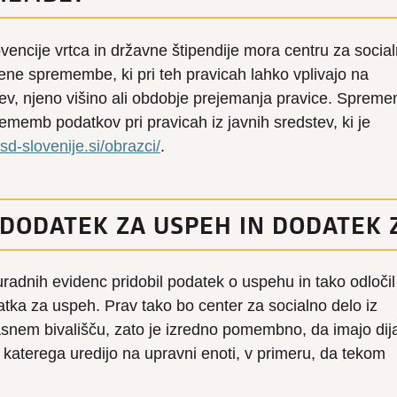
encije vrtca in državne štipendije mora centru za socia
ene spremembe, ki pri teh pravicah lahko vplivajo na
tev, njeno višino ali obdobje prejemanja pravice. Sprem
memb podatkov pri pravicah iz javnih sredstev, ki je
sd-slovenije.si/obrazci/
.
 DODATEK ZA USPEH IN DODATEK 
uradnih evidenc pridobil podatek o uspehu in tako odločil
tka za uspeh. Prav tako bo center za socialno delo iz
asnem bivališču, zato je izredno pomembno, da imajo dij
 katerega uredijo na upravni enoti, v primeru, da tekom