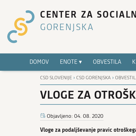
CENTER ZA SOCIAL
GORENJSKA
DOMOV
ENOTE ▾
OBVESTILA
K
›
›
CSD SLOVENIJE
CSD GORENJSKA
OBVESTI
VLOGE ZA OTROŠKI
Objavljeno: 04. 08. 2020
Vloge za podaljševanje pravic otroškega