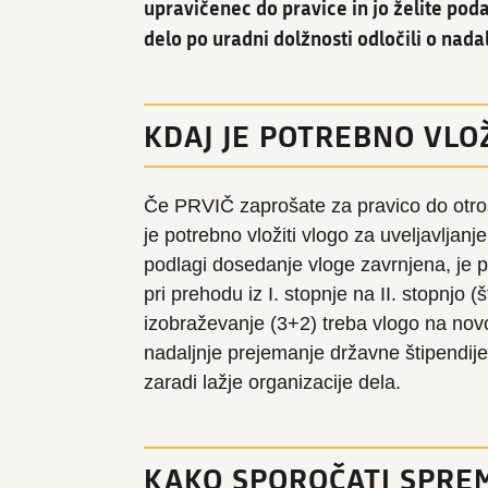
upravičenec do pravice in jo želite podal
delo po uradni dolžnosti odločili o nada
KDAJ JE POTREBNO VLO
Če PRVIČ zaprošate za pravico do otroš
je potrebno vložiti vlogo za uveljavljanj
podlagi dosedanje vloge zavrnjena, je po
pri prehodu iz I. stopnje na II. stopnjo 
izobraževanje (3+2) treba vlogo na novo
nadaljnje prejemanje državne štipendije
zaradi lažje organizacije dela.
KAKO SPOROČATI SPRE