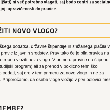
jšati) ni več potrebno vlagati, saj bodo centri za socialn
ljnji upravičenosti do pravice.
ŽITI NOVO VLOGO?
kega dodatka, državne štipendije in znižanega plačila v
e pravic iz javnih sredstev. Prav tako če je bila pravica na
trebno vložiti novo vlogo. V primeru pravice do štipendij
(študijski program) ali za prehod v poklicno tehniško
 oddati, saj gre v tem primeru za novo vlogo in ne za
. Priporočamo, da osebe vloge vložijo v prvi polovici me
MEMBE?