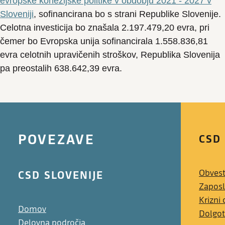
evropske kohezijske politike v obdobju 2021 - 2027 v
Sloveniji
, sofinancirana bo s strani Republike Slovenije.
Celotna investicija bo znašala 2.197.479,20 evra, pri
čemer bo Evropska unija sofinancirala 1.558.836,81
evra celotnih upravičenih stroškov, Republika Slovenija
pa preostalih 638.642,39 evra.
POVEZAVE
CSD
CSD SLOVENIJE
Obvest
Zaposl
Krizni
Domov
Dolgot
Delovna področja