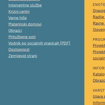
ENOT
Interventne službe
Dravo
Krizni centri
Radlje
Varne hiše
Ravne
Materinski domovi
Sloven
Obrazci
Pritožbene poti
PROGR
Vodnik po socialnih pravicah (PDF)
Projek
Dostopnost
Projek
Zemljevid strani
social
INFOR
Katalo
Obrazci
VARST
Izjava
Inform