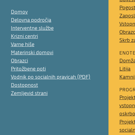
Pogost
Domov
Zaposl
Delovna področja
Vstopn
Interventne službe
Obrazc
Krizni centri
Skrb z
Varne hiše
Materinski domovi
ENOT
Obrazci
Domža
Pritožbene poti
Litija
Vodnik po socialnih pravicah (PDF)
Kamni
Dostopnost
PROGR
Zemljevid strani
Projek
vstopn
oskrb
Projek
social