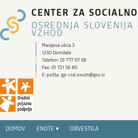
CENTER ZA SOCIALNO
OSREDNJA SLOVENIJA 
VZHOD
Masljeva ulica 3
1230 Domžale
Telefon: 01 777 07 58
Fax: 01 721 56 80
E-pošta: gp-csd.osvzh@gov.si
DOMOV
ENOTE ▾
OBVESTILA