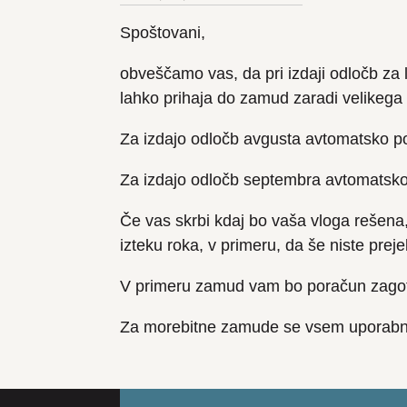
Spoštovani,
obveščamo vas, da pri izdaji odločb za l
lahko prihaja do zamud zaradi velikega 
Za izdajo odločb avgusta avtomatsko po
Za izdajo odločb septembra avtomatsko 
Če vas skrbi kdaj bo vaša vloga rešena
izteku roka, v primeru, da še niste preje
V primeru zamud vam bo poračun zagoto
Za morebitne zamude se vsem uporabni