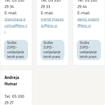
Tel: 05 330
Tel: 05 330
Tel: 05 330
29 34
29 33
29 44
E-mail:
E-mail:
E-mail:
stanislava.k
ingrid.maces
denis.pizent
uzma@gov.s
ic@gov.si
@gov.si
i
Služba
Služba
Služba
ZUPJS -
ZUPJS -
ZUPJS -
uveljavljanje
uveljavljanje
uveljavljanje
letnih pravic
letnih pravic
letnih pravic
Andreja
Humar
Tel: 05 330
29 27