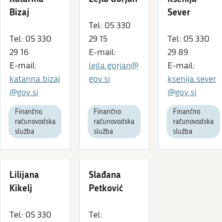
Bizaj
Sever
Tel: 05 330
Tel: 05 330
29 15
Tel: 05 330
29 16
E-mail:
29 89
E-mail:
lejla.gorjan@
E-mail:
katarina.bizaj
gov.si
ksenija.sever
@gov.si
@gov.si
Finančno
Finančno
Finančno
računovodska
računovodska
računovodska
služba
služba
služba
Lilijana
Slađana
Kikelj
Petković
Tel: 05 330
Tel: