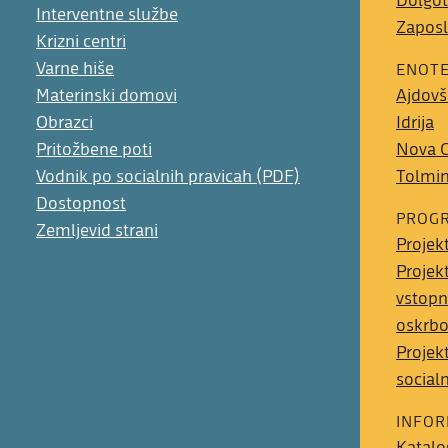
Dolgot
Interventne službe
Zaposl
Krizni centri
Varne hiše
ENOT
Materinski domovi
Ajdovš
Obrazci
Idrija
Pritožbene poti
Nova G
Vodnik po socialnih pravicah (PDF)
Tolmi
Dostopnost
PROGR
Zemljevid strani
Projek
Projek
vstopn
oskrb
Projek
social
INFOR
Katalo