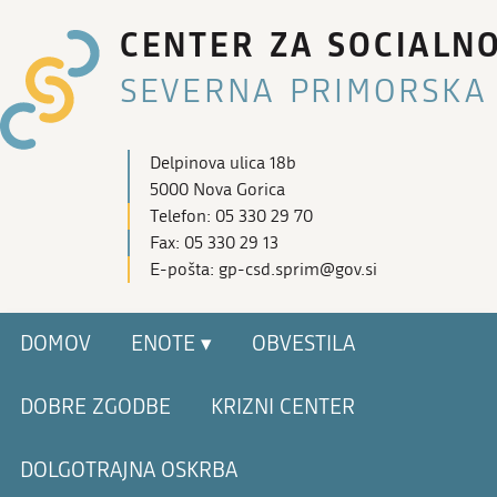
CENTER ZA SOCIALN
SEVERNA PRIMORSKA
Delpinova ulica 18b
5000 Nova Gorica
Telefon: 05 330 29 70
Fax: 05 330 29 13
E-pošta: gp-csd.sprim@gov.si
DOMOV
ENOTE ▾
OBVESTILA
DOBRE ZGODBE
KRIZNI CENTER
DOLGOTRAJNA OSKRBA