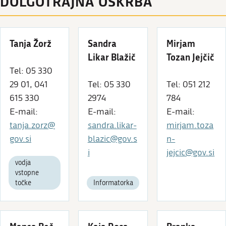
DOLGOTRAJNA OSKRBA
Tanja Žorž
Sandra
Mirjam
Likar Blažič
Tozan Jejčič
Tel: 05 330
29 01, 041
Tel: 05 330
Tel: 051 212
615 330
2974
784
E-mail:
E-mail:
E-mail:
tanja.zorz@
sandra.likar-
mirjam.toza
gov.si
blazic@gov.s
n-
i
jejcic@gov.si
vodja
vstopne
točke
Informatorka