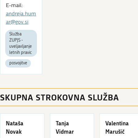
E-mail:
andreja.hum
ar@gov.si
Služba
ZUPJS -
uveljavljanje
letnih pravic
posvojitve
SKUPNA STROKOVNA SLUŽBA
Nataša
Tanja
Valentina
Novak
Vidmar
Marušič