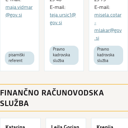
maja.vidmar
E-mail:
E-mail:
@gov.si
teja.ursic1@
misela.cotar
gov.si
-
mlakar@gov
.si
Pravno
Pravno
pisarniški
kadrovska
kadrovska
referent
služba
služba
FINANČNO RAČUNOVODSKA
SLUŽBA
Katarina
Lejla Gorjan
Ksenija