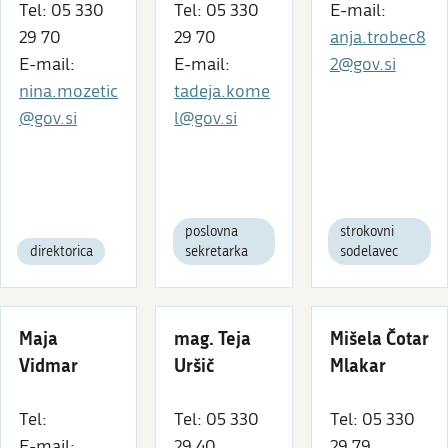
Tel: 05 330
Tel: 05 330
E-mail:
29 70
29 70
anja.trobec8
E-mail:
E-mail:
2@gov.si
nina.mozetic
tadeja.kome
@gov.si
l@gov.si
poslovna
strokovni
direktorica
sekretarka
sodelavec
Maja
mag. Teja
Mišela Čotar
Vidmar
Uršič
Mlakar
Tel:
Tel: 05 330
Tel: 05 330
E-mail:
29 40
29 79