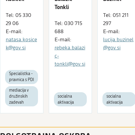
Tonkli
Tel: 05 330
Tel: 051 211
29 06
Tel: 030 715
297
E-mail:
688
E-mail:
natasa.kosice
E-mail:
lucija.buzinel
k@gov.si
rebeka.balazi
@gov.si
c-
tonkli@gov.si
Specialistka -
pravnica s PDI
mediacija v
družinskih
socialna
socialna
zadevah
aktivacija
aktivacija