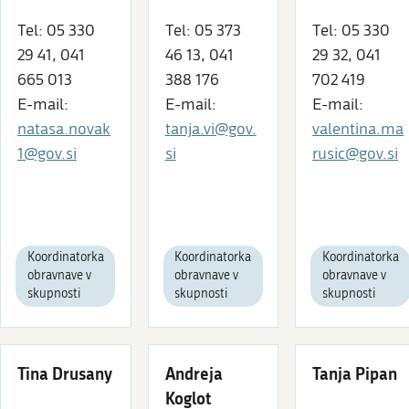
Tel: 05 330
Tel: 05 373
Tel: 05 330
29 41, 041
46 13, 041
29 32, 041
665 013
388 176
702 419
E-mail:
E-mail:
E-mail:
natasa.novak
tanja.vi@gov.
valentina.ma
1@gov.si
si
rusic@gov.si
Koordinatorka
Koordinatorka
Koordinatorka
obravnave v
obravnave v
obravnave v
skupnosti
skupnosti
skupnosti
Tina Drusany
Andreja
Tanja Pipan
Koglot