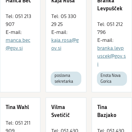
Manca Beč
Kaja Rosa
Branka
Levpušček
Tel: 051 213
Tel: 05 330
907
29 25
Tel: 051 212
E-mail:
E-mail:
796
manca.bec
kaja.rosa@g
E-mail:
@gov.si
ov.si
branka.levp
uscek@gov.s
i
poslovna
Enota Nova
sekretarka
Gorica
Tina Wahl
Vilma
Tina
Svetičič
Bazjako
Tel: 051 211
909
Tel: 051 430
Tel: 051 430