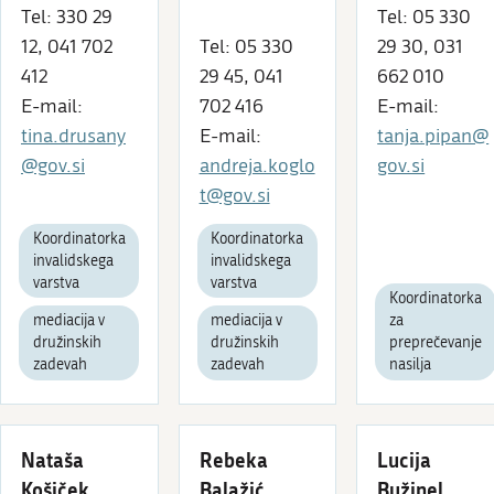
Tel: 330 29
Tel: 05 330
12, 041 702
Tel: 05 330
29 30, 031
412
29 45, 041
662 010
E-mail:
702 416
E-mail:
tina.drusany
E-mail:
tanja.pipan@
@gov.si
andreja.koglo
gov.si
t@gov.si
Koordinatorka
Koordinatorka
invalidskega
invalidskega
varstva
varstva
Koordinatorka
mediacija v
mediacija v
za
družinskih
družinskih
preprečevanje
zadevah
zadevah
nasilja
Nataša
Rebeka
Lucija
Košiček
Balažić
Bužinel