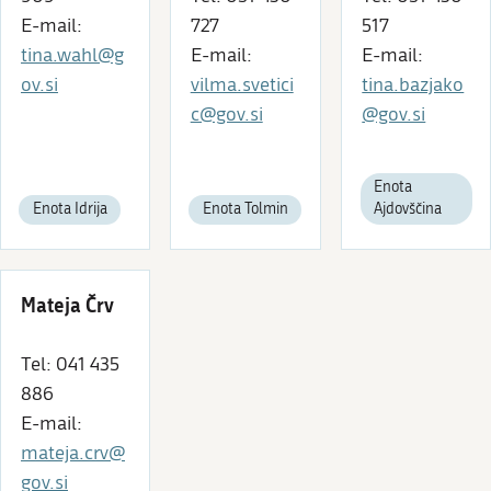
E-mail:
727
517
tina.wahl@g
E-mail:
E-mail:
ov.si
vilma.svetici
tina.bazjako
c@gov.si
@gov.si
Enota
Enota Idrija
Enota Tolmin
Ajdovščina
Mateja Črv
Tel: 041 435
886
E-mail:
mateja.crv@
gov.si