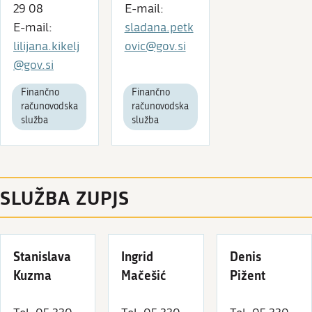
29 08
E-mail:
E-mail:
sladana.petk
lilijana.kikelj
ovic@gov.si
@gov.si
Finančno
Finančno
računovodska
računovodska
služba
služba
SLUŽBA ZUPJS
Stanislava
Ingrid
Denis
Kuzma
Mačešić
Pižent