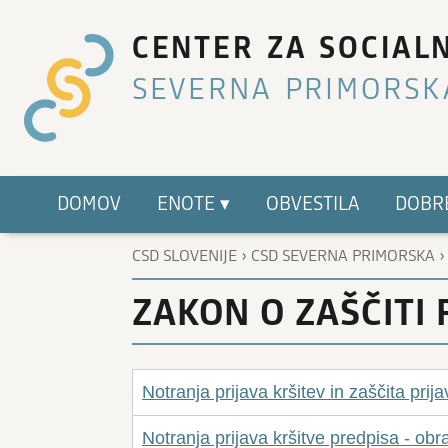
CENTER ZA SOCIAL
SEVERNA PRIMORSK
DOMOV
ENOTE ▾
OBVESTILA
DOBR
›
CSD SLOVENIJE
CSD SEVERNA PRIMORSKA
ZAKON O ZAŠČITI 
Notranja prijava kršitev in zaščita prija
Notranja prijava kršitve predpisa - ob