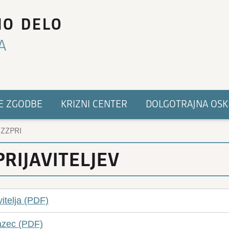
NO DELO
A
E ZGODBE
KRIZNI CENTER
DOLGOTRAJNA OSK
›
ZZPRI
PRIJAVITELJEV
vitelja (PDF)
razec (PDF)