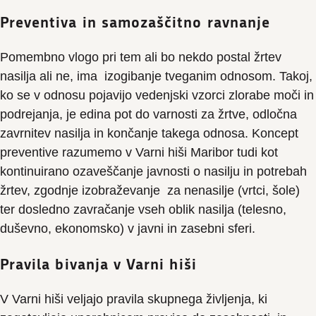
Preventiva in samozaščitno ravnanje
Pomembno vlogo pri tem ali bo nekdo postal žrtev
nasilja ali ne, ima izogibanje tveganim odnosom. Takoj,
ko se v odnosu pojavijo vedenjski vzorci zlorabe moči in
podrejanja, je edina pot do varnosti za žrtve, odločna
zavrnitev nasilja in končanje takega odnosa. Koncept
preventive razumemo v Varni hiši Maribor tudi kot
kontinuirano ozaveščanje javnosti o nasilju in potrebah
žrtev, zgodnje izobraževanje za nenasilje (vrtci, šole)
ter dosledno zavračanje vseh oblik nasilja (telesno,
duševno, ekonomsko) v javni in zasebni sferi.
Pravila bivanja v Varni hiši
V Varni hiši veljajo pravila skupnega življenja, ki