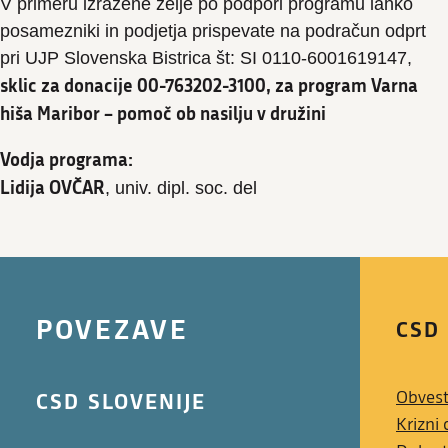
V primeru izražene želje po podpori programu lahko
posamezniki in podjetja prispevate na podračun odprt
pri UJP Slovenska Bistrica št: SI 0110-6001619147,
sklic za donacije 00-763202-3100, za program Varna
hiša Maribor – pomoč ob nasilju v družini
Vodja programa:
Lidija OVČAR
, univ. dipl. soc. del
POVEZAVE
CSD
CSD SLOVENIJE
Obvest
Krizni 