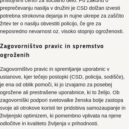
pristojnimi centri za socialno delo. Po Zakonu o
preprečevanju nasilja v družini je CSD dolžan izvesti
potrebna strokovna dejanja in nujne ukrepe za zaščito
žrtev ter o nasilju obvestiti policijo, če gre za
neposredno nevarnost oz. visoko stopnjo ogroženosti.
Zagovorništvo pravic in spremstvo
ogroženih
Zagovorništvo pravic in spremljanje uporabnic v
ustanove, kjer tečejo postopki (CSD, policija, sodišče),
je ena od oblik pomoči, ki jo izvajamo za posebej
ogrožene ali prestrašene uporabnice, ki to želijo. Ob
zagovorniški podpori svetovalke ženska bolje zastopa
svoje ali otrokove koristi ter pridobiva samozaupanje in
življenjski optimizem, ki pomembno vplivata na njene
odločitve in kvaliteto življenja v prihodnosti.