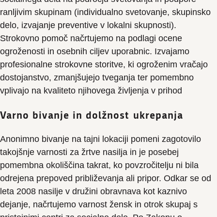
ranljivim skupinam (individualno svetovanje, skupinsko
delo, izvajanje preventive v lokalni skupnosti).
Strokovno pomoč načrtujemo na podlagi ocene
ogroženosti in osebnih ciljev uporabnic. Izvajamo
profesionalne strokovne storitve, ki ogroženim vračajo
dostojanstvo, zmanjšujejo tveganja ter pomembno
vplivajo na kvaliteto njihovega življenja v prihod
Varno bivanje in dolžnost ukrepanja
Anonimno bivanje na tajni lokaciji pomeni zagotovilo
takojšnje varnosti za žrtve nasilja in je posebej
pomembna okoliščina takrat, ko povzročitelju ni bila
odrejena prepoved približevanja ali pripor. Odkar se od
leta 2008 nasilje v družini obravnava kot kaznivo
dejanje, načrtujemo varnost žensk in otrok skupaj s