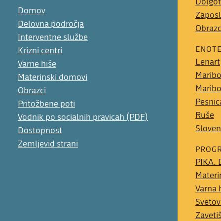
Dolgot
Domov
Zaposl
Delovna področja
Obrazc
Interventne službe
ENOT
Krizni centri
Lenart
Varne hiše
Maribo
Materinski domovi
Maribo
Obrazci
Pesnic
Pritožbene poti
Ruše
Vodnik po socialnih pravicah (PDF)
Sloven
Dostopnost
Zemljevid strani
PROG
PIKA. 
Materi
Varna 
Svetova
Zaveti