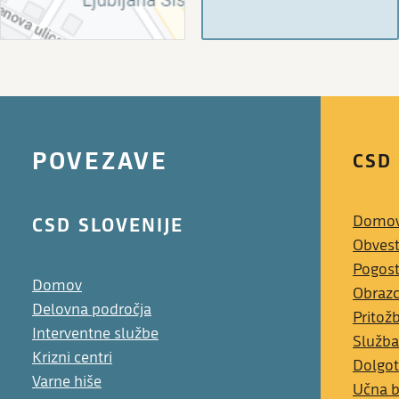
POVEZAVE
CSD
CSD SLOVENIJE
Domo
Obvest
Pogost
Domov
Obrazc
Delovna področja
Pritož
Interventne službe
Služba
Krizni centri
Dolgot
Varne hiše
Učna 