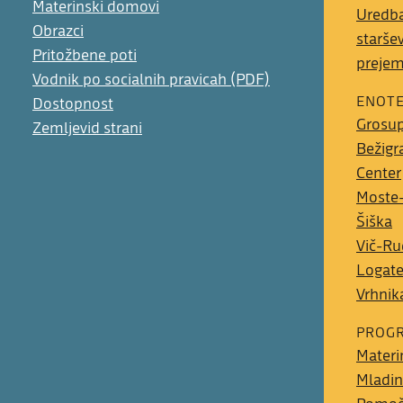
Materinski domovi
Uredba
Obrazci
starše
Pritožbene poti
preje
Vodnik po socialnih pravicah (PDF)
ENOT
Dostopnost
Grosup
Zemljevid strani
Bežigr
Center
Moste-
Šiška
Vič-Ru
Logat
Vrhnik
PROGR
Materi
Mladin