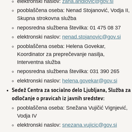
elektronski naslov:
zana.andlovic@gov.si
pooblaščena oseba: Nenad Stojanović, Vodja II,
Skupna strokovna služba
neposredna službena številka: 01 475 08 37
elektronski naslov:
nenad.stojanovic@gov.si
pooblaščena oseba: Helena Govekar,
Koordinator za preprečevanje nasilja,
Interventna služba
neposredna službena številka: 031 390 265
elektronski naslov:
helena.govekar@gov.si
Sedež Centra za socialno delo Ljubljana, Služba za
odločanje o pravicah iz javnih sredstev:
pooblaščena oseba: Snežana Vujičić Vignjević,
Vodja IV
elektronski naslov:
snezana.vujicic@gov.si