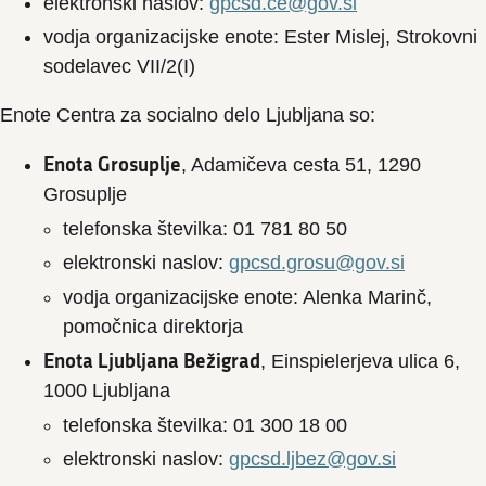
elektronski naslov:
gpcsd.ce@gov.si
vodja organizacijske enote: Ester Mislej, Strokovni
sodelavec VII/2(I)
Enote Centra za socialno delo Ljubljana so:
Enota Grosuplje
, Adamičeva cesta 51, 1290
Grosuplje
telefonska številka: 01 781 80 50
elektronski naslov:
gpcsd.grosu@gov.si
vodja organizacijske enote: Alenka Marinč,
pomočnica direktorja
Enota Ljubljana Bežigrad
, Einspielerjeva ulica 6,
1000 Ljubljana
telefonska številka: 01 300 18 00
elektronski naslov:
gpcsd.ljbez@gov.si