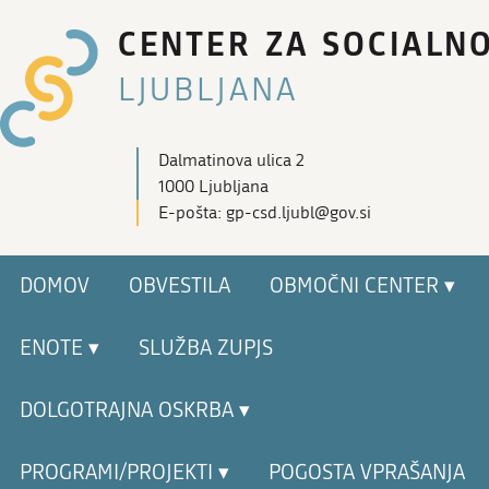
CENTER ZA SOCIALN
LJUBLJANA
Dalmatinova ulica 2
1000 Ljubljana
E-pošta: gp-csd.ljubl@gov.si
DOMOV
OBVESTILA
OBMOČNI CENTER ▾
ENOTE ▾
SLUŽBA ZUPJS
DOLGOTRAJNA OSKRBA ▾
PROGRAMI/PROJEKTI ▾
POGOSTA VPRAŠANJA