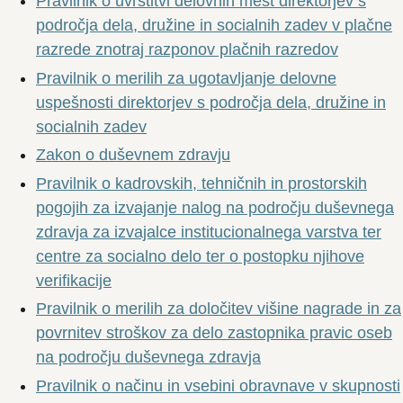
Pravilnik o uvrstitvi delovnih mest direktorjev s
področja dela, družine in socialnih zadev v plačne
razrede znotraj razponov plačnih razredov
Pravilnik o merilih za ugotavljanje delovne
uspešnosti direktorjev s področja dela, družine in
socialnih zadev
Zakon o duševnem zdravju
Pravilnik o kadrovskih, tehničnih in prostorskih
pogojih za izvajanje nalog na področju duševnega
zdravja za izvajalce institucionalnega varstva ter
centre za socialno delo ter o postopku njihove
verifikacije
Pravilnik o merilih za določitev višine nagrade in za
povrnitev stroškov za delo zastopnika pravic oseb
na področju duševnega zdravja
Pravilnik o načinu in vsebini obravnave v skupnosti