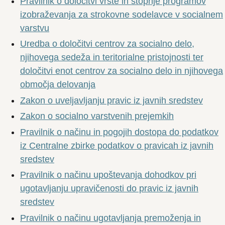
Pravilnik o določitvi vrste in stopnje programov
izobraževanja za strokovne sodelavce v socialnem
varstvu
Uredba o določitvi centrov za socialno delo,
njihovega sedeža in teritorialne pristojnosti ter
določitvi enot centrov za socialno delo in njihovega
območja delovanja
Zakon o uveljavljanju pravic iz javnih sredstev
Zakon o socialno varstvenih prejemkih
Pravilnik o načinu in pogojih dostopa do podatkov
iz Centralne zbirke podatkov o pravicah iz javnih
sredstev
Pravilnik o načinu upoštevanja dohodkov pri
ugotavljanju upravičenosti do pravic iz javnih
sredstev
Pravilnik o načinu ugotavljanja premoženja in