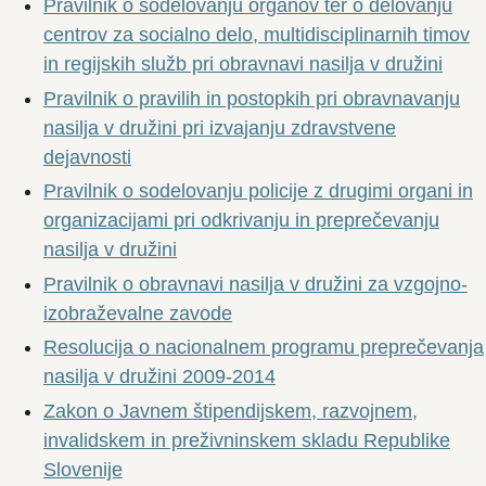
Pravilnik o sodelovanju organov ter o delovanju
centrov za socialno delo, multidisciplinarnih timov
in regijskih služb pri obravnavi nasilja v družini
Pravilnik o pravilih in postopkih pri obravnavanju
nasilja v družini pri izvajanju zdravstvene
dejavnosti
Pravilnik o sodelovanju policije z drugimi organi in
organizacijami pri odkrivanju in preprečevanju
nasilja v družini
Pravilnik o obravnavi nasilja v družini za vzgojno-
izobraževalne zavode
Resolucija o nacionalnem programu preprečevanja
nasilja v družini 2009-2014
Zakon o Javnem štipendijskem, razvojnem,
invalidskem in preživninskem skladu Republike
Slovenije