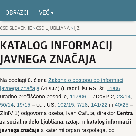
OBRAZCI
VEČ ▾
›
›
CSD SLOVENIJE
CSD LJUBLJANA
IJZ
KATALOG INFORMACIJ
JAVNEGA ZNAČAJA
Na podlagi 8. člena
Zakona o dostopu do informacij
javnega značaja
(ZDIJZ) (Uradni list RS, št.
51/06
–
uradno prečiščeno besedilo,
117/06
– ZDavP-2,
23/14
,
50/14
,
19/15
– odl. US,
102/15
,
7/18
,
141/22
in
40/25
–
Centra
ZInfV-1) odgovorna oseba, Ivan Cafuta, direktor
za socialno delo Ljubljana
katalog informacij
, izdajam
javnega značaja
s katerimi organ razpolaga, po