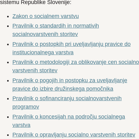
sistemu Republike Slovenije:
Zakon o socialnem varstvu
Pravilnik o standardih in normativih
socialnovarstvenih storitev
Pravilnik o postopkih pri uveljavljanju pravice do
institucionalnega varstva
Pravilnik o metodologiji za oblikovanje cen socialno
varstvenih storitev
Pravilnik o pogojih in postopku za uveljavljanje
pravice do izbire družinskega pomočnika
Pravilnik o sofinanciranju socialnovarstvenih
programov
Pravilnik o koncesijah na področju socialnega
varstva
Pravilnik o opravljanju socialno varstvenih storitev