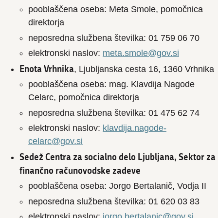
pooblaščena oseba: Meta Smole, pomočnica
direktorja
neposredna službena številka: 01 759 06 70
elektronski naslov:
meta.smole@gov.si
Enota Vrhnika
, Ljubljanska cesta 16, 1360 Vrhnika
pooblaščena oseba: mag. Klavdija Nagode
Celarc, pomočnica direktorja
neposredna službena številka: 01 475 62 74
elektronski naslov:
klavdija.nagode-
celarc@gov.si
Sedež Centra za socialno delo Ljubljana, Sektor za
finančno računovodske zadeve
pooblaščena oseba: Jorgo Bertalanič, Vodja II
neposredna službena številka: 01 620 03 83
elektronski naslov:
jorgo.bertalanic@gov.si