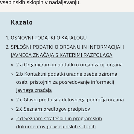
vsebinskih sklopih v nadaljevanju.
Kazalo
OSNOVNI PODATKI O KATALOGU
SPLOŠNI PODATKI O ORGANU IN INFORMACIJAH
JAVNEGA ZNAČAJA S KATERIMI RAZPOLAGA
2.a Organigram in podatki o organizaciji organa
2.b Kontaktni podatki uradne osebe oziroma
oseb, pristojnih za posredovanje informacij
javnega značaja
2.c Glavni predpisi z delovnega področja organa
2.č Seznam predlogov predpisov
2.d Seznam strateških in programskih
dokumentov po vsebinskih sklopih