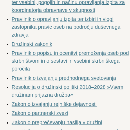
ter vsebini, pogojih in načinu opravljanja izpita za
koordinatorja obravnave v skupnosti
Pravilnik o opravljanju izpita ter izbiri in vlogi
zastopnika pravic oseb na področju duševnega
zdravja
Družinski zakonik
Pravilnik o popisu in ocenitvi premoženja oseb pod
skrbništvom in o sestavi in vsebini skrbniškega
poročila
Pravilnik o izvajanju predhodnega svetovanja
Resolucija o družinski politiki 2018–2028 »Vsem
družinam prijazna družba«
Zakon o izvajanju rejniške dejavnosti
Zakon o partnerski zvezi
Zakon o preprečevanju nasilja v družini