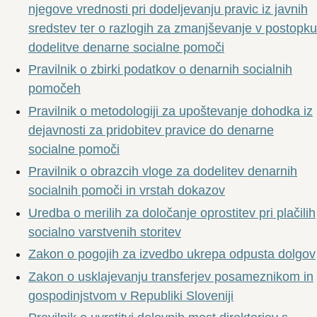
njegove vrednosti pri dodeljevanju pravic iz javnih
sredstev ter o razlogih za zmanjševanje v postopku
dodelitve denarne socialne pomoči
Pravilnik o zbirki podatkov o denarnih socialnih
pomočeh
Pravilnik o metodologiji za upoštevanje dohodka iz
dejavnosti za pridobitev pravice do denarne
socialne pomoči
Pravilnik o obrazcih vloge za dodelitev denarnih
socialnih pomoči in vrstah dokazov
Uredba o merilih za določanje oprostitev pri plačilih
socialno varstvenih storitev
Zakon o pogojih za izvedbo ukrepa odpusta dolgov
Zakon o usklajevanju transferjev posameznikom in
gospodinjstvom v Republiki Sloveniji