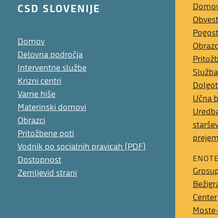
CSD SLOVENIJE
Domo
Obvest
Pogost
Domov
Obrazc
Delovna področja
Pritož
Interventne službe
Služba
Krizni centri
Dolgot
Varne hiše
Učna 
Materinski domovi
Uredba
Obrazci
starše
Pritožbene poti
preje
Vodnik po socialnih pravicah (PDF)
ENOT
Dostopnost
Grosup
Zemljevid strani
Bežigr
Center
Moste-