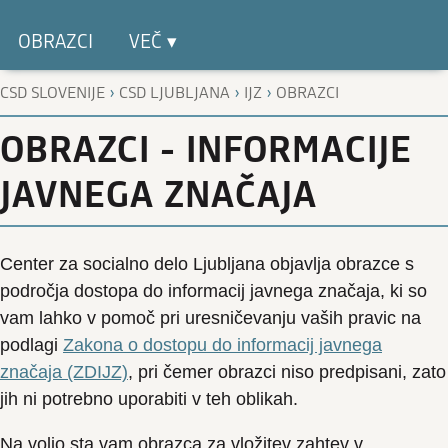
OBRAZCI
VEČ ▾
›
›
›
CSD SLOVENIJE
CSD LJUBLJANA
IJZ
OBRAZCI
OBRAZCI - INFORMACIJE
JAVNEGA ZNAČAJA
Center za socialno delo Ljubljana objavlja obrazce s
področja dostopa do informacij javnega značaja, ki so
vam lahko v pomoč pri uresničevanju vaših pravic na
podlagi
Zakona o dostopu do informacij javnega
značaja (ZDIJZ)
, pri čemer obrazci niso predpisani, zato
jih ni potrebno uporabiti v teh oblikah.
Na voljo sta vam obrazca za vložitev zahtev v