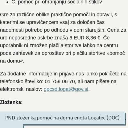
C. pomoč pri ohranjanju socialnih stikov
Gre za različne oblike praktične pomoči in opravil, s
katerimi se upravičencem vsaj za določen čas
nadomesti potrebo po odhodu v dom starejših. Cena za
uro neposredne oskrbe znaša 6 EUR 8,36 €. Če
uporabnik ni zmožen plačila storitve lahko na centru
poda zahtevek za oprostitev pri plačilu storitve »pomoč
na domu«.
Za dodatne informacije in prijave nas lahko pokličete na
telefonsko številko: 01 759 06 70, ali nam pišete na
elektronski naslov:
gpcsd.logat@gov.si
.
Zloženka:
PND zloženka pomoč na domu enota Logatec (DOC)
,