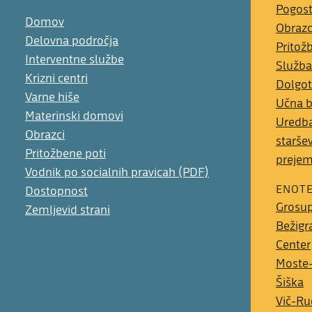
Pogost
Domov
Obrazc
Delovna področja
Pritož
Interventne službe
Služba
Krizni centri
Dolgot
Varne hiše
Učna 
Materinski domovi
Uredba
Obrazci
starše
Pritožbene poti
preje
Vodnik po socialnih pravicah (PDF)
ENOT
Dostopnost
Grosup
Zemljevid strani
Bežigr
Center
Moste-
Šiška
Vič-Ru