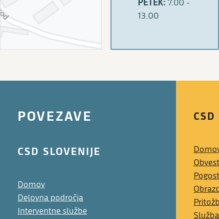
PETEK:
7.00 -
13.00
POVEZAVE
CSD
CSD SLOVENIJE
Domo
Obvest
Pogost
Domov
Obrazc
Delovna področja
Pritož
Interventne službe
Služba