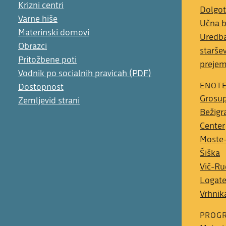
Krizni centri
Dolgot
Varne hiše
Učna 
Materinski domovi
Uredba
Obrazci
starše
Pritožbene poti
preje
Vodnik po socialnih pravicah (PDF)
ENOT
Dostopnost
Grosup
Zemljevid strani
Bežigr
Center
Moste-
Šiška
Vič-Ru
Logat
Vrhnik
PROGR