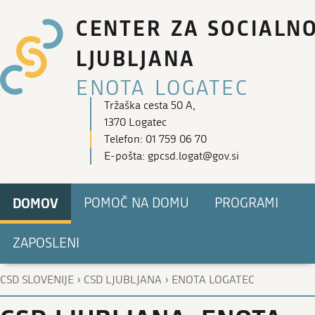
CENTER ZA SOCIALN
LJUBLJANA
ENOTA LOGATEC
Tržaška cesta 50 A,
1370 Logatec
Telefon: 01 759 06 70
E-pošta: gpcsd.logat@gov.si
DOMOV
POMOČ NA DOMU
PROGRAMI
ZAPOSLENI
›
›
CSD SLOVENIJE
CSD LJUBLJANA
ENOTA LOGATEC