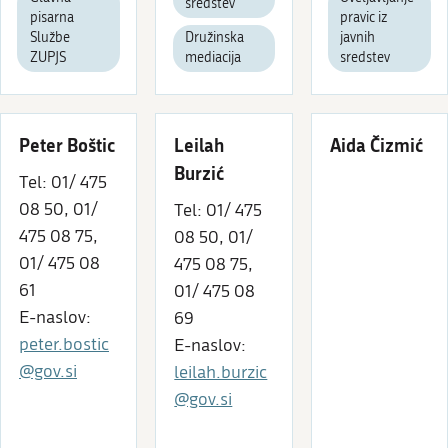
sredstev
pisarna
pravic iz
Službe
Družinska
javnih
ZUPJS
mediacija
sredstev
Peter Boštic
Leilah
Aida Čizmić
Burzić
Tel: 01/ 475
08 50, 01/
Tel: 01/ 475
475 08 75,
08 50, 01/
01/ 475 08
475 08 75,
61
01/ 475 08
E-naslov:
69
peter.bostic
E-naslov:
@gov.si
leilah.burzic
@gov.si