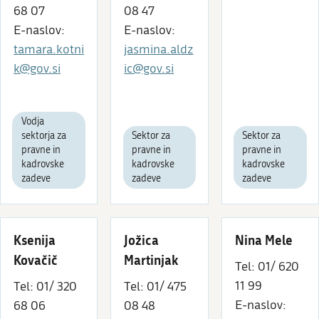
68 07
08 47
E-naslov:
E-naslov:
tamara.kotni
jasmina.aldz
k@gov.si
ic@gov.si
Vodja
sektorja za
Sektor za
Sektor za
pravne in
pravne in
pravne in
kadrovske
kadrovske
kadrovske
zadeve
zadeve
zadeve
Ksenija
Jožica
Nina Mele
Kovačič
Martinjak
Tel: 01/ 620
11 99
Tel: 01/ 320
Tel: 01/ 475
E-naslov:
68 06
08 48