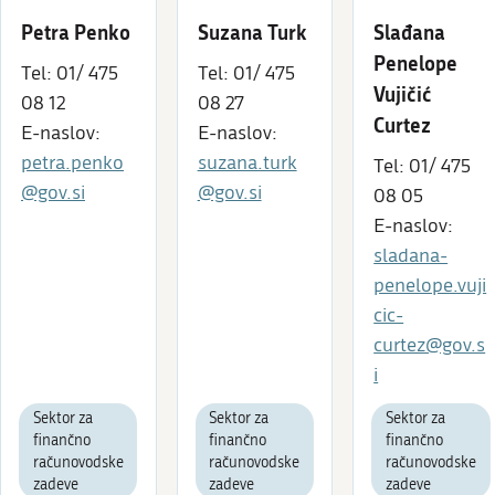
Petra Penko
Suzana Turk
Slađana
Penelope
Tel: 01/ 475
Tel: 01/ 475
Vujičić
08 12
08 27
Curtez
E-naslov:
E-naslov:
petra.penko
suzana.turk
Tel: 01/ 475
@gov.si
@gov.si
08 05
E-naslov:
sladana-
penelope.vuji
cic-
curtez@gov.s
i
Sektor za
Sektor za
Sektor za
finančno
finančno
finančno
računovodske
računovodske
računovodske
zadeve
zadeve
zadeve