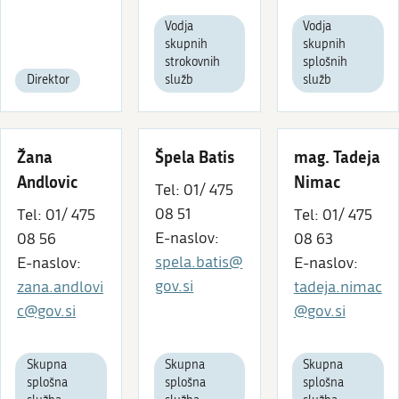
Vodja
Vodja
skupnih
skupnih
strokovnih
splošnih
Direktor
služb
služb
Žana
Špela Batis
mag. Tadeja
Andlovic
Nimac
Tel: 01/ 475
08 51
Tel: 01/ 475
Tel: 01/ 475
E-naslov:
08 56
08 63
spela.batis@
E-naslov:
E-naslov:
gov.si
zana.andlovi
tadeja.nimac
c@gov.si
@gov.si
Skupna
Skupna
Skupna
splošna
splošna
splošna