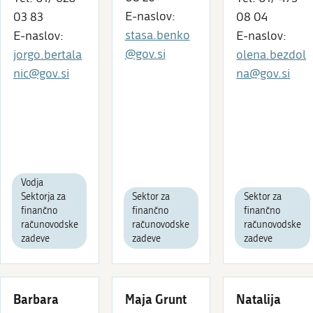
E-naslov:
03 83
08 04
stasa.benko
E-naslov:
E-naslov:
@gov.si
jorgo.bertala
olena.bezdol
nic@gov.si
na@gov.si
Vodja
Sektorja za
Sektor za
Sektor za
finančno
finančno
finančno
računovodske
računovodske
računovodske
zadeve
zadeve
zadeve
Barbara
Maja Grunt
Natalija