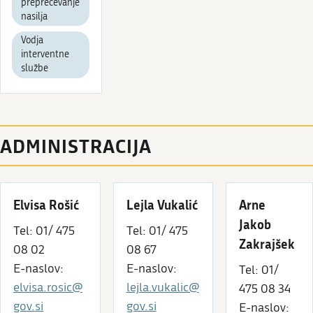
preprečevanje
nasilja
Vodja
interventne
službe
ADMINISTRACIJA
Elvisa Rošić
Lejla Vukalić
Arne
Jakob
Tel: 01/ 475
Tel: 01/ 475
Zakrajšek
08 02
08 67
E-naslov:
E-naslov:
Tel: 01/
elvisa.rosic@
lejla.vukalic@
475 08 34
gov.si
gov.si
E-naslov: