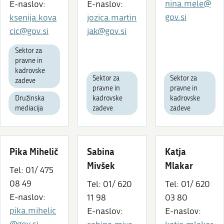
nina.mele@
E-naslov:
E-naslov:
gov.si
ksenija.kova
jozica.martin
cic@gov.si
jak@gov.si
Sektor za
pravne in
kadrovske
Sektor za
Sektor za
zadeve
pravne in
pravne in
Družinska
kadrovske
kadrovske
mediacija
zadeve
zadeve
Pika Mihelič
Sabina
Katja
Mivšek
Mlakar
Tel: 01/ 475
08 49
Tel: 01/ 620
Tel: 01/ 620
E-naslov:
11 98
03 80
pika.mihelic
E-naslov:
E-naslov: