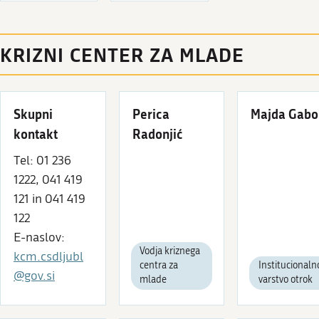
KRIZNI CENTER ZA MLADE
Skupni
Perica
Majda Gabo
kontakt
Radonjić
Tel: 01 236
1222, 041 419
121 in 041 419
122
E-naslov:
Vodja kriznega
kcm.csdljubl
centra za
Institucionaln
@gov.si
mlade
varstvo otrok