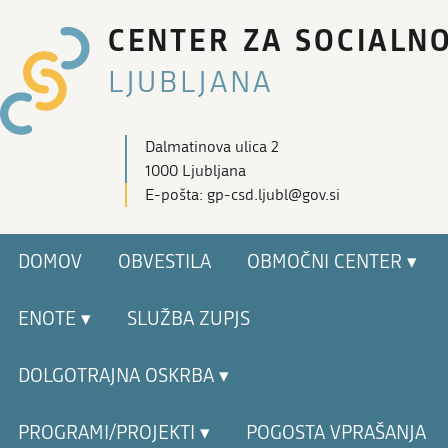
CENTER ZA SOCIALN
LJUBLJANA
Dalmatinova ulica 2
1000 Ljubljana
E-pošta: gp-csd.ljubl@gov.si
DOMOV
OBVESTILA
OBMOČNI CENTER ▾
ENOTE ▾
SLUŽBA ZUPJS
DOLGOTRAJNA OSKRBA ▾
PROGRAMI/PROJEKTI ▾
POGOSTA VPRAŠANJA