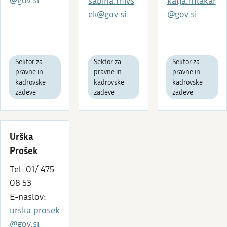
@gov.si
sabina.mivs
katja.mlakar
ek@gov.si
@gov.si
Sektor za
Sektor za
Sektor za
pravne in
pravne in
pravne in
kadrovske
kadrovske
kadrovske
zadeve
zadeve
zadeve
Urška
Prošek
Tel: 01/ 475
08 53
E-naslov:
urska.prosek
@gov.si