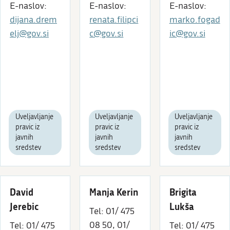
E-naslov:
E-naslov:
E-naslov:
dijana.drem
renata.filipci
marko.fogad
elj@gov.si
c@gov.si
ic@gov.si
Uveljavljanje
Uveljavljanje
Uveljavljanje
pravic iz
pravic iz
pravic iz
javnih
javnih
javnih
sredstev
sredstev
sredstev
David
Manja Kerin
Brigita
Jerebic
Lukša
Tel: 01/ 475
08 50, 01/
Tel: 01/ 475
Tel: 01/ 475