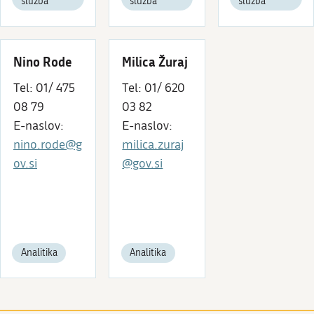
služba
služba
služba
Nino Rode
Milica Žuraj
Tel: 01/ 475
Tel: 01/ 620
08 79
03 82
E-naslov:
E-naslov:
nino.rode@g
milica.zuraj
ov.si
@gov.si
Analitika
Analitika