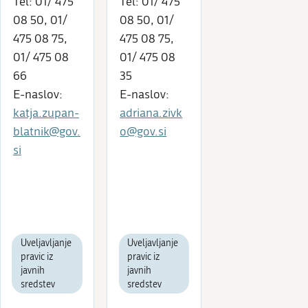
Tel: 01/ 475
Tel: 01/ 475
08 50, 01/
08 50, 01/
475 08 75,
475 08 75,
01/ 475 08
01/ 475 08
66
35
E-naslov:
E-naslov:
katja.zupan-
adriana.zivk
blatnik@gov.
o@gov.si
si
Uveljavljanje
Uveljavljanje
pravic iz
pravic iz
javnih
javnih
sredstev
sredstev