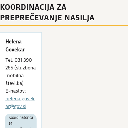
KOORDINACIJA ZA
PREPREČEVANJE NASILJA
Helena
Govekar
Tel: 031 390
265 (službena
mobilna
številka)
E-naslov:
helena.govek
ar@gov.si
Koordinatorica
za