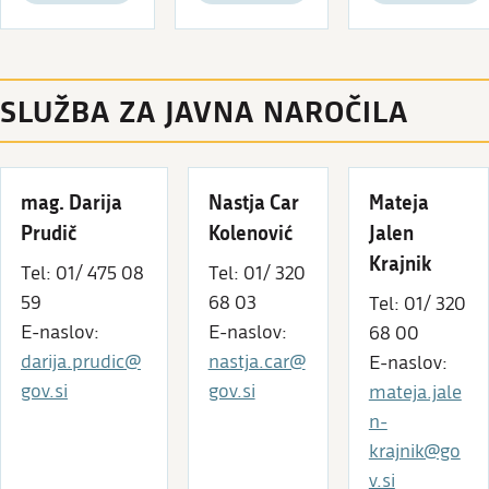
SLUŽBA ZA JAVNA NAROČILA
mag. Darija
Nastja Car
Mateja
Prudič
Kolenović
Jalen
Krajnik
Tel: 01/ 475 08
Tel: 01/ 320
59
68 03
Tel: 01/ 320
E-naslov:
E-naslov:
68 00
darija.prudic@
nastja.car@
E-naslov:
gov.si
gov.si
mateja.jale
n-
krajnik@go
v.si