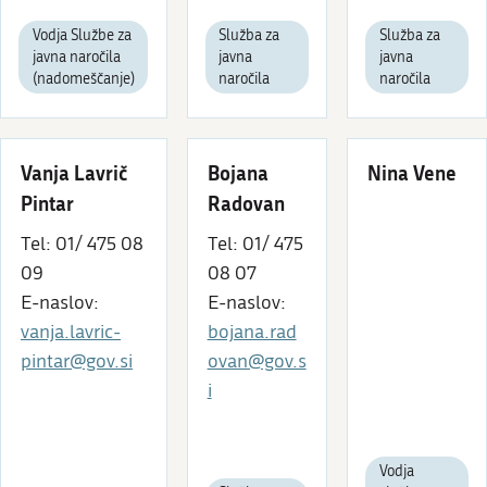
Vodja Službe za
Služba za
Služba za
javna naročila
javna
javna
(nadomeščanje)
naročila
naročila
Vanja Lavrič
Bojana
Nina Vene
Pintar
Radovan
Tel: 01/ 475 08
Tel: 01/ 475
09
08 07
E-naslov:
E-naslov:
vanja.lavric-
bojana.rad
pintar@gov.si
ovan@gov.s
i
Vodja