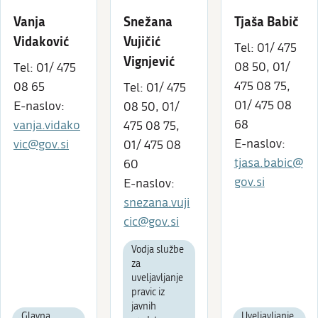
Vanja
Snežana
Tjaša Babič
Vidaković
Vujičić
Tel: 01/ 475
Vignjević
08 50, 01/
Tel: 01/ 475
475 08 75,
08 65
Tel: 01/ 475
01/ 475 08
E-naslov:
08 50, 01/
68
vanja.vidako
475 08 75,
E-naslov:
vic@gov.si
01/ 475 08
tjasa.babic@
60
gov.si
E-naslov:
snezana.vuji
cic@gov.si
Vodja službe
za
uveljavljanje
pravic iz
javnih
Glavna
Uveljavljanje