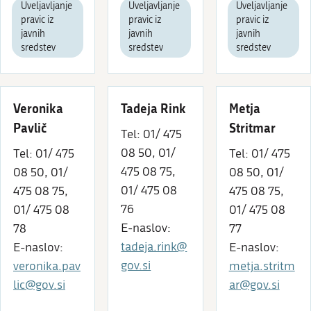
Uveljavljanje
Uveljavljanje
Uveljavljanje
pravic iz
pravic iz
pravic iz
javnih
javnih
javnih
sredstev
sredstev
sredstev
Veronika
Tadeja Rink
Metja
Pavlič
Stritmar
Tel: 01/ 475
08 50, 01/
Tel: 01/ 475
Tel: 01/ 475
475 08 75,
08 50, 01/
08 50, 01/
01/ 475 08
475 08 75,
475 08 75,
76
01/ 475 08
01/ 475 08
E-naslov:
78
77
tadeja.rink@
E-naslov:
E-naslov:
gov.si
veronika.pav
metja.stritm
lic@gov.si
ar@gov.si