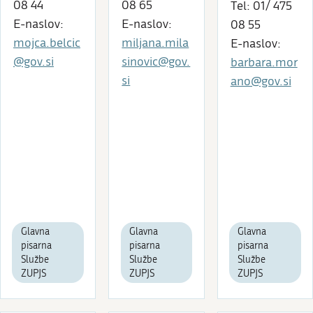
08 44
08 65
Tel: 01/ 475
E-naslov:
E-naslov:
08 55
mojca.belcic
miljana.mila
E-naslov:
@gov.si
sinovic@gov.
barbara.mor
si
ano@gov.si
Glavna
Glavna
Glavna
pisarna
pisarna
pisarna
Službe
Službe
Službe
ZUPJS
ZUPJS
ZUPJS