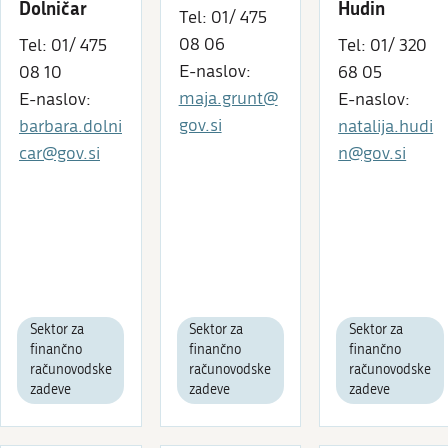
Dolničar
Hudin
Tel: 01/ 475
08 06
Tel: 01/ 475
Tel: 01/ 320
E-naslov:
08 10
68 05
maja.grunt@
E-naslov:
E-naslov:
gov.si
barbara.dolni
natalija.hudi
car@gov.si
n@gov.si
Sektor za
Sektor za
Sektor za
finančno
finančno
finančno
računovodske
računovodske
računovodske
zadeve
zadeve
zadeve