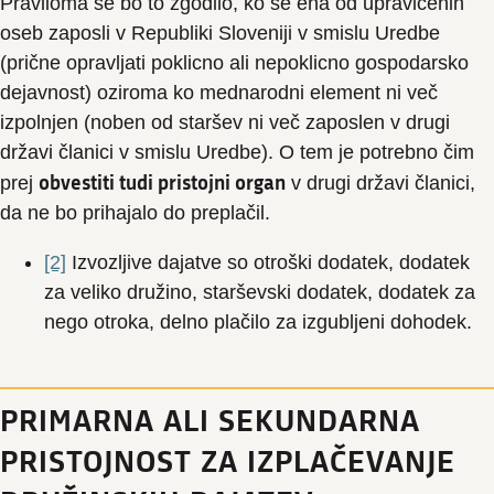
Praviloma se bo to zgodilo, ko se ena od upravičenih
oseb zaposli v Republiki Sloveniji v smislu Uredbe
(prične opravljati poklicno ali nepoklicno gospodarsko
dejavnost) oziroma ko mednarodni element ni več
izpolnjen (noben od staršev ni več zaposlen v drugi
državi članici v smislu Uredbe). O tem je potrebno čim
obvestiti tudi pristojni organ
prej
v drugi državi članici,
da ne bo prihajalo do preplačil.
[2]
Izvozljive dajatve so otroški dodatek, dodatek
za veliko družino, starševski dodatek, dodatek za
nego otroka, delno plačilo za izgubljeni dohodek.
PRIMARNA ALI SEKUNDARNA
PRISTOJNOST ZA IZPLAČEVANJE