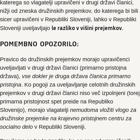
katerega so vlagatelji upravičeni v drugi državi članici,
nižji od zneska družinskih prejemkov, do katerega bi bili
sicer upravičeni v Republiki Sloveniji, lahko v Republiki
le razliko v višini prejemkov
Sloveniji uveljavljajo
.
POMEMBNO OPOZORILO:
Pravico do družinskih prejemkov morajo upravičenci
uveljavljati v drugi državi članici (primarno pristojna
država),
vse dokler je druga država članica primarno
pristojna
. Ko pogoji za uveljavljanje celotnih družinskih
prejemkov v drugi državi članici niso več izpolnjeni (torej
primarna pristojnost spet preide na Republiko
Slovenijo), morajo vlagatelji
nemudoma vložiti vlogo za
družinske prejemke na krajevno pristojnem centru za
socialno delo
v Republiki Sloveniji.