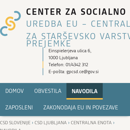
CENTER ZA SOCIALNO 
UREDBA EU – CENTRA
ZA STARŠEVSKO VARST
PREJEMKE
Einspielerjeva ulica 6,
1000 Ljubljana
Telefon: 01/4342 312
E-pošta: gpcsd.ce@gov.si
NAVODILA
DOMOV
OBVESTILA
ZAPOSLENI
ZAKONODAJA EU IN POVEZAVE
›
›
›
CSD SLOVENIJE
CSD LJUBLJANA
CENTRALNA ENOTA