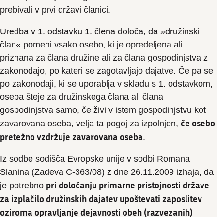
prebivali v prvi državi članici.
Uredba v 1. odstavku 1. člena določa, da »družinski
član« pomeni vsako osebo, ki je opredeljena ali
priznana za člana družine ali za člana gospodinjstva z
zakonodajo, po kateri se zagotavljajo dajatve. Če pa se
po zakonodaji, ki se uporablja v skladu s 1. odstavkom,
oseba šteje za družinskega člana ali člana
gospodinjstva samo, če živi v istem gospodinjstvu kot
če osebo
zavarovana oseba, velja ta pogoj za izpolnjen,
pretežno vzdržuje zavarovana oseba
.
Iz sodbe sodišča Evropske unije v sodbi Romana
Slanina (Zadeva C-363/08) z dne 26.11.2009 izhaja, da
pri določanju primarne pristojnosti države
je potrebno
za izplačilo družinskih dajatev upoštevati zaposlitev
oziroma opravljanje dejavnosti obeh (razvezanih)