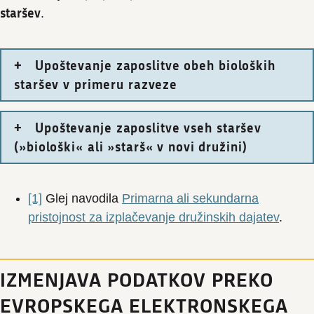
staršev
.
Upoštevanje zaposlitve obeh bioloških
staršev v primeru razveze
Upoštevanje zaposlitve vseh staršev
(»biološki« ali »starš« v novi družini)
[1]
Glej navodila
Primarna ali sekundarna
pristojnost za izplačevanje družinskih dajatev
.
IZMENJAVA PODATKOV PREKO
EVROPSKEGA ELEKTRONSKEGA