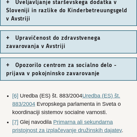
Uveljavljanje starševskega dodatka v
Sloveniji in razlike do Kinderbetreuungsgeld
v Avstriji
Upravičenost do zdravstvenega
zavarovanja v Avstriji
Opozorilo centrom za socialno delo -
prijava v pokojninsko zavarovanje
[6]
Uredba (ES) št. 883/2004
Uredba (ES) št.
883/2004
Evropskega parlamenta in Sveta o
koordinaciji sistemov socialne varnosti.
[7]
Glej navodila
Primarna ali sekundarna
pristojnost za izplačevanje družinskih dajatev
.