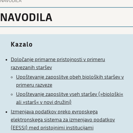
NAVODILA
NAVODILA
Kazalo
Določanje primarne pristojnosti v primeru
razvezanih staršev
Upoštevanje zaposlitve obeh bioloških staršev v
primeru razveze
Upoštevanje zaposlitve vseh staršev (»biološki«
ali »starš« v novi družini)
Izmenjava podatkov preko evropskega
elektronskega sistema za izmenjavo podatkov
(EESSI) med pristojnimi institucijami