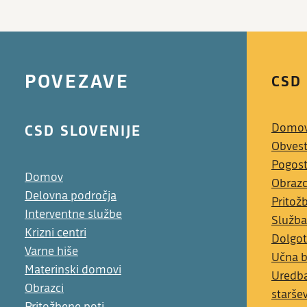
POVEZAVE
CSD
CSD SLOVENIJE
Domo
Obvest
Pogost
Domov
Obrazc
Delovna področja
Pritož
Interventne službe
Služba
Krizni centri
Dolgot
Varne hiše
Učna 
Materinski domovi
Uredba
Obrazci
starše
Pritožbene poti