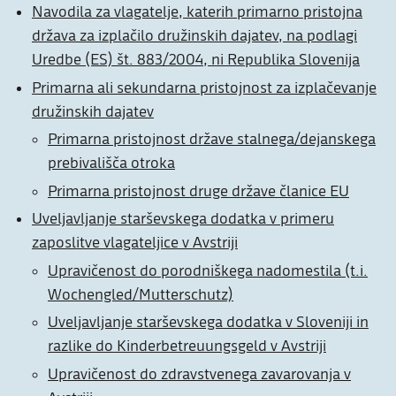
Navodila za vlagatelje, katerih primarno pristojna
država za izplačilo družinskih dajatev, na podlagi
Uredbe (ES) št. 883/2004, ni Republika Slovenija
Primarna ali sekundarna pristojnost za izplačevanje
družinskih dajatev
Primarna pristojnost države stalnega/dejanskega
prebivališča otroka
Primarna pristojnost druge države članice EU
Uveljavljanje starševskega dodatka v primeru
zaposlitve vlagateljice v Avstriji
Upravičenost do porodniškega nadomestila (t.i.
Wochengled/Mutterschutz)
Uveljavljanje starševskega dodatka v Sloveniji in
razlike do Kinderbetreuungsgeld v Avstriji
Upravičenost do zdravstvenega zavarovanja v