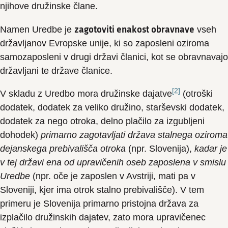
njihove družinske člane.
zagotoviti enakost obravnave
Namen Uredbe je
vseh
državljanov Evropske unije, ki so zaposleni oziroma
samozaposleni v drugi državi članici, kot se obravnavajo
državljani te države članice.
[2]
V skladu z Uredbo mora družinske dajatve
(otroški
dodatek, dodatek za veliko družino, starševski dodatek,
dodatek za nego otroka, delno plačilo za izgubljeni
dohodek)
primarno zagotavljati država stalnega oziroma
dejanskega prebivališča otroka
(npr. Slovenija),
kadar je
v tej državi ena od upravičenih oseb zaposlena v smislu
Uredbe
(npr. oče je zaposlen v Avstriji, mati pa v
Sloveniji, kjer ima otrok stalno prebivališče). V tem
primeru je Slovenija primarno pristojna država za
izplačilo družinskih dajatev, zato mora upravičenec