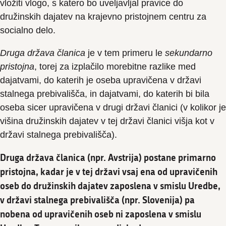
vložiti vlogo, s katero bo uveljavljal pravice do
družinskih dajatev na krajevno pristojnem centru za
socialno delo.
Druga država članica
je v tem primeru le
sekundarno
pristojna
, torej za izplačilo morebitne razlike med
dajatvami, do katerih je oseba upravičena v državi
stalnega prebivališča, in dajatvami, do katerih bi bila
oseba sicer upravičena v drugi državi članici (v kolikor je
višina družinskih dajatev v tej državi članici višja kot v
državi stalnega prebivališča).
Druga država članica (npr. Avstrija) postane primarno
pristojna, kadar je v tej državi vsaj ena od upravičenih
oseb do družinskih dajatev zaposlena v smislu Uredbe,
v državi stalnega prebivališča (npr. Slovenija) pa
nobena od upravičenih oseb ni zaposlena v smislu