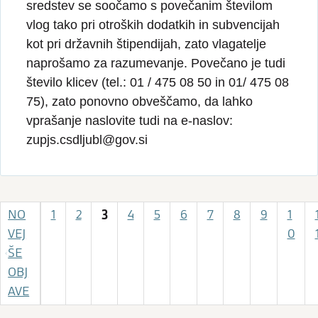
sredstev se soočamo s povečanim številom
vlog tako pri otroških dodatkih in subvencijah
kot pri državnih štipendijah, zato vlagatelje
naprošamo za razumevanje. Povečano je tudi
število klicev (tel.: 01 / 475 08 50 in 01/ 475 08
75), zato ponovno obveščamo, da lahko
vprašanje naslovite tudi na e-naslov:
zupjs.csdljubl@gov.si
3
NO
1
2
4
5
6
7
8
9
1
VEJ
0
ŠE
OBJ
AVE