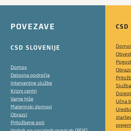
POVEZAVE
CSD
CSD SLOVENIJE
Domo
Obvest
Pogost
Domov
Obrazc
Delovna področja
Pritož
Interventne službe
Služba
Krizni centri
Dolgot
Varne hiše
Učna 
Materinski domovi
Uredba
Obrazci
starše
Pritožbene poti
preje
Vodnik po socialnih pravicah (PDF)